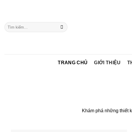
Chuyển
đến
nội
Tìm
dung
kiếm:
TRANG CHỦ
GIỚI THIỆU
T
Khám phá những thiết k