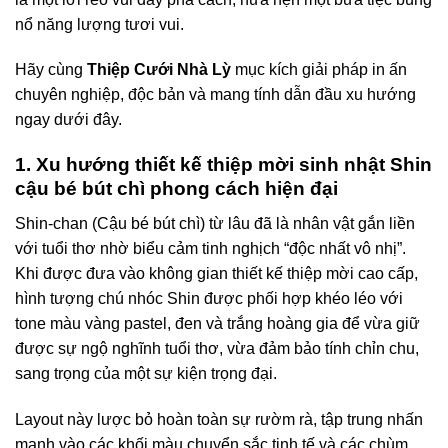
nổ năng lượng tươi vui.
Hãy cùng
Thiệp Cưới Nhà Lỳ
mục kích giải pháp in ấn
chuyên nghiệp, độc bản và mang tính dẫn đầu xu hướng
ngay dưới đây
.
1. Xu hướng thiết kế thiệp mời sinh nhật Shin
cậu bé bút chì phong cách hiện đại
Shin-chan (Cậu bé bút chì) từ lâu đã là nhân vật gắn liền
với tuổi thơ nhờ biểu cảm tinh nghịch “độc nhất vô nhị”.
Khi được đưa vào không gian thiết kế thiệp mời cao cấp,
hình tượng chú nhóc Shin được phối hợp khéo léo với
tone màu vàng pastel, đen và trắng hoàng gia để vừa giữ
được sự ngộ nghĩnh tuổi thơ, vừa đảm bảo tính chỉn chu,
sang trọng của một sự kiện trọng đại.
Layout này lược bỏ hoàn toàn sự rườm rà, tập trung nhấn
mạnh vào các khối màu chuyển sắc tinh tế và các chùm