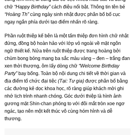
chữ
“Happy Birthday”
cách điệu nổi bật. Thông tin tên bé
“Hoàng Th”
cùng ngày sinh nhật được phân bổ bố cục
ngay ngắn phía dưới tạo điểm nhấn rõ ràng
.
Phần ruột thiệp kế bên là một tấm thiệp đơn hình chữ nhật
đứng, đồng bộ hoàn hảo với lớp vỏ ngoài về mặt ngôn
ngữ thiết kế
. Nửa trên ruột thiệp được trang hoàng bởi
chùm bong bóng mang ba sắc màu vàng – đen – trắng đan
xen thời thượng, ôm lấy dòng chữ
“Welcome Birthday
Party”
bay bổng. Toàn bộ nội dung chi tiết về thời gian và
địa điểm tổ chức đại tiệc
(Tại: Tư gia)
được phân bổ bằng
các đường kẻ dọc khoa học, rõ ràng giúp khách mời ghi
nhớ lịch trình nhanh chóng
. Góc dưới thiệp là hình ảnh
gương mặt Shin-chan phóng to với đôi mắt tròn xoe ngơ
ngác, tạo nên một kết thúc vô cùng hóm hỉnh và dễ
thương
.