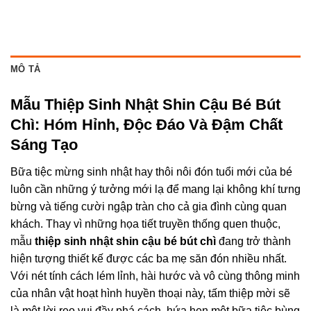
MÔ TẢ
Mẫu Thiệp Sinh Nhật Shin Cậu Bé Bút
Chì: Hóm Hỉnh, Độc Đáo Và Đậm Chất
Sáng Tạo
Bữa tiệc mừng sinh nhật hay thôi nôi đón tuổi mới của bé
luôn cần những ý tưởng mới lạ để mang lại không khí tưng
bừng và tiếng cười ngập tràn cho cả gia đình cùng quan
khách
. Thay vì những họa tiết truyền thống quen thuộc,
mẫu
thiệp sinh nhật shin cậu bé bút chì
đang trở thành
hiện tượng thiết kế được các ba mẹ săn đón nhiều nhất
.
Với nét tính cách lém lỉnh, hài hước và vô cùng thông minh
của nhân vật hoạt hình huyền thoại này, tấm thiệp mời sẽ
là một lời reo vui đầy phá cách, hứa hẹn một bữa tiệc bùng