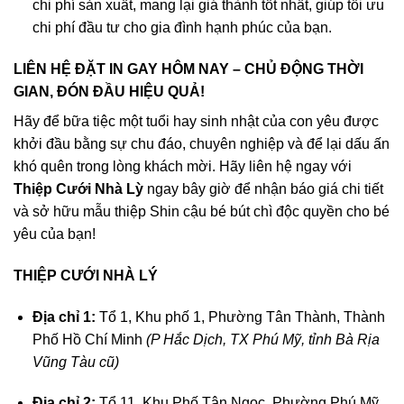
chi phí sản xuất, mang lại giá thành tốt nhất, giúp tối ưu
chi phí đầu tư cho gia đình hạnh phúc của bạn
.
LIÊN HỆ ĐẶT IN GAY HÔM NAY – CHỦ ĐỘNG THỜI
GIAN, ĐÓN ĐẦU HIỆU QUẢ!
Hãy để bữa tiệc một tuổi hay sinh nhật của con yêu được
khởi đầu bằng sự chu đáo, chuyên nghiệp và để lại dấu ấn
khó quên trong lòng khách mời
. Hãy liên hệ ngay với
Thiệp Cưới Nhà Lỳ
ngay bây giờ để nhận báo giá chi tiết
và sở hữu mẫu thiệp Shin cậu bé bút chì độc quyền cho bé
yêu của bạn!
THIỆP CƯỚI NHÀ LÝ
Địa chỉ 1:
Tổ 1, Khu phố 1, Phường Tân Thành, Thành
Phố Hồ Chí Minh
(P Hắc Dịch, TX Phú Mỹ, tỉnh Bà Rịa
Vũng Tàu cũ)
Địa chỉ 2:
Tổ 11, Khu Phố Tân Ngọc, Phường Phú Mỹ,