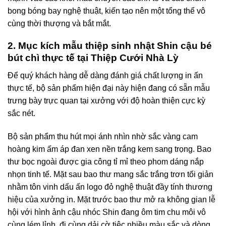
bong bóng bay nghệ thuật, kiến tạo nên một tổng thể vô
cùng thời thượng và bắt mắt.
2. Mục kích mẫu thiệp sinh nhật Shin cậu bé
bút chì thực tế tại Thiệp Cưới Nhà Lỳ
Để quý khách hàng dễ dàng đánh giá chất lượng in ấn
thực tế, bộ sản phẩm hiện đại này hiện đang có sẵn mẫu
trưng bày trực quan tại xưởng với độ hoàn thiện cực kỳ
sắc nét.
Bộ sản phẩm thu hút mọi ánh nhìn nhờ sắc vàng cam
hoàng kim ấm áp đan xen nền trắng kem sang trọng
. Bao
thư bọc ngoài được gia công tỉ mỉ theo phom dáng nắp
nhọn tinh tế
. Mặt sau bao thư mang sắc trắng trơn tối giản
nhằm tôn vinh dấu ấn logo đỏ nghệ thuật đầy tính thương
hiệu của xưởng in
. Mặt trước bao thư mở ra không gian lễ
hội với hình ảnh cậu nhóc Shin đang ôm tim chu môi vô
cùng lém lỉnh, đi cùng dải cờ tiệc nhiều màu sắc và dòng