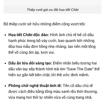
Thiệp cưới giá ưu đãi họa tiết Chibi
Bộ thiệp cưới sở hữu những điểm cộng vượt trội:
Họa tiết Chibi độc đáo:
Hình ảnh chú rể bế cô dâu
hạnh phúc trong bộ váy cưới, bao quanh bởi những
đóa hoa mẫu đơn hồng nhẹ nhàng, tạo nên một tổng
thể vô cùng ấm áp, tươi vui.
Dấu ấn lứa đôi sáng tạo:
Điểm nhấn biểu tượng hai
dấu vân tay xếp thành hình trái tim “Save The Date” thể
hiện sự gắn kết bền chặt, lời thề ước định mệnh.
Phông chữ nghệ thuật tinh tế:
Tên cô dâu chú rể
được cách điệu bằng tông màu xanh rêu thời thượng,
vừa mang hơi thở tự nhiên vừa vô cùng trang nhã.