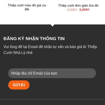
Thiệp cưới màu đỏ giá ưu
Thiệp cưới đơn giản bìa đỏ
đãi
Giá
Giá
4,500
₫
3,000
₫
gốc
hiện
là:
tại
4,500₫.
là:
3,000₫.
ĐĂNG KÝ NHẬN THÔNG TIN
Vui lòng để lại Email để nhận tư vấn và báo giá từ Thiệp
Cưới Nhà Lỳ nhé