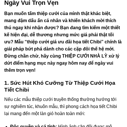
Ngày Vui Trọn Vẹn
Bạn muốn tấm thiệp cưới của mình thật khác biệt,
mang đậm dấu ấn cá nhân và khiến khách mời thích
thú ngay khi nhận được? Bạn đang tìm kiếm một thiết
kế hiện đại, dễ thương nhưng mức giá phải thật tối
ưu? Mẫu “thiệp cưới giá ưu đãi họa tiết Chibi” chính là
giải pháp bứt phá dành cho các cặp đôi thế hệ mới.
Đừng chần chừ, hãy cùng THIỆP CƯỚI NHÀ LỲ xử lý
dứt điểm hạng mục này ngay hôm nay để ngày vui
thêm trọn vẹn!
1. Sức Hút Khó Cưỡng Từ Thiệp Cưới Họa
Tiết Chibi
Nếu các mẫu thiệp cưới truyền thống thường hướng tới
sự nghiêm túc, khuôn mẫu, thì phong cách họa tiết Chibi
lại mang đến một làn gió hoàn toàn mới:
Độc quyền và cá tính:
Hình ảnh cặp đôi được mô