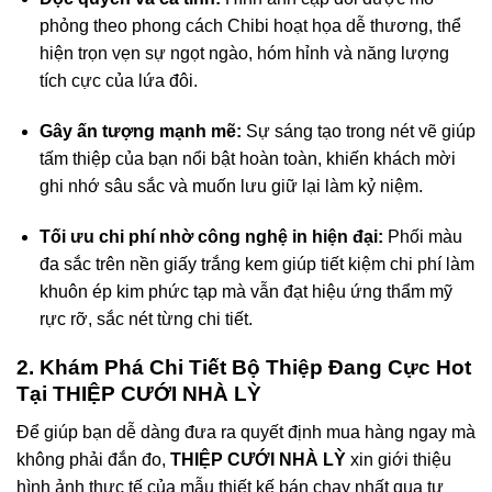
phỏng theo phong cách Chibi hoạt họa dễ thương, thể
hiện trọn vẹn sự ngọt ngào, hóm hỉnh và năng lượng
tích cực của lứa đôi.
Gây ấn tượng mạnh mẽ:
Sự sáng tạo trong nét vẽ giúp
tấm thiệp của bạn nổi bật hoàn toàn, khiến khách mời
ghi nhớ sâu sắc và muốn lưu giữ lại làm kỷ niệm.
Tối ưu chi phí nhờ công nghệ in hiện đại:
Phối màu
đa sắc trên nền giấy trắng kem giúp tiết kiệm chi phí làm
khuôn ép kim phức tạp mà vẫn đạt hiệu ứng thẩm mỹ
rực rỡ, sắc nét từng chi tiết.
2. Khám Phá Chi Tiết Bộ Thiệp Đang Cực Hot
Tại THIỆP CƯỚI NHÀ LỲ
Để giúp bạn dễ dàng đưa ra quyết định mua hàng ngay mà
không phải đắn đo,
THIỆP CƯỚI NHÀ LỲ
xin giới thiệu
hình ảnh thực tế của mẫu thiết kế bán chạy nhất qua tư