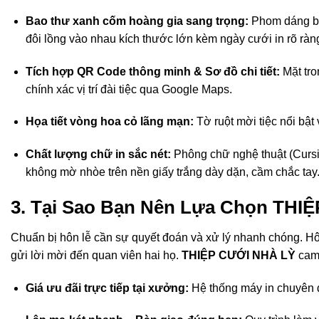
Bao thư xanh cốm hoàng gia sang trọng:
Phom dáng bao
đôi lồng vào nhau kích thước lớn kèm ngày cưới in rõ ràn
Tích hợp QR Code thông minh & Sơ đồ chi tiết:
Mặt tro
chính xác vị trí đài tiệc qua Google Maps.
Họa tiết vòng hoa cỏ lãng mạn:
Tờ ruột mời tiệc nổi bật
Chất lượng chữ in sắc nét:
Phông chữ nghệ thuật (Cursiv
không mờ nhòe trên nền giấy trắng dày dặn, cầm chắc tay
3. Tại Sao Bạn Nên Lựa Chọn TH
Chuẩn bị hôn lễ cần sự quyết đoán và xử lý nhanh chóng. H
gửi lời mời đến quan viên hai họ.
THIỆP CƯỚI NHÀ LỲ
cam 
Giá ưu đãi trực tiếp tại xưởng:
Hệ thống máy in chuyên dụn