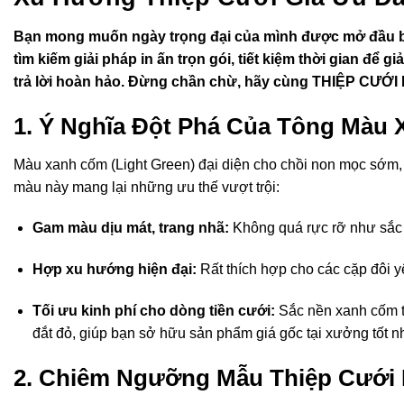
Bạn mong muốn ngày trọng đại của mình được mở đầu bằ
tìm kiếm giải pháp in ấn trọn gói, tiết kiệm thời gian đ
trả lời hoàn hảo. Đừng chần chừ, hãy cùng THIỆP CƯỚI N
1. Ý Nghĩa Đột Phá Của Tông Màu 
Màu xanh cốm (Light Green) đại diện cho chồi non mọc sớm, 
màu này mang lại những ưu thế vượt trội:
Gam màu dịu mát, trang nhã:
Không quá rực rỡ như sắc đ
Hợp xu hướng hiện đại:
Rất thích hợp cho các cặp đôi yê
Tối ưu kinh phí cho dòng tiền cưới:
Sắc nền xanh cốm tự
đắt đỏ, giúp bạn sở hữu sản phẩm giá gốc tại xưởng tốt nh
2. Chiêm Ngưỡng Mẫu Thiệp Cưới