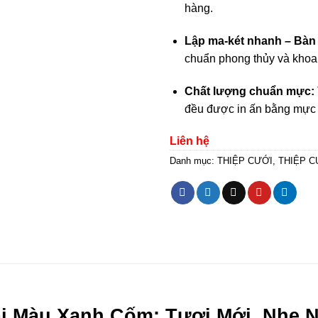
hàng.
Lập ma-két nhanh – Bàn
chuẩn phong thủy và khoa 
Chất lượng chuẩn mực:
đều được in ấn bằng mực c
Liên hệ
Danh mục:
THIỆP CƯỚI
,
THIỆP C
i Màu Xanh Cốm: Tươi Mới, Nhẹ 