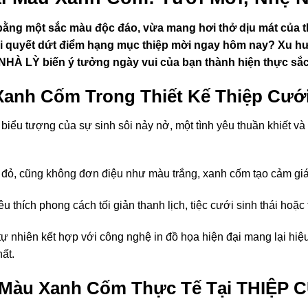
ng một sắc màu độc đáo, vừa mang hơi thở dịu mát của th
ể giải quyết dứt điểm hạng mục thiệp mời ngay hôm nay? Xu 
HÀ LỲ biến ý tưởng ngày vui của bạn thành hiện thực sắc
Xanh Cốm Trong Thiết Kế Thiệp Cướ
biểu tượng của sự sinh sôi nảy nở, một tình yêu thuần khiết 
ỏ, cũng không đơn điệu như màu trắng, xanh cốm tạo cảm giác 
u thích phong cách tối giản thanh lịch, tiệc cưới sinh thái hoặ
 nhiên kết hợp với công nghệ in đồ họa hiện đại mang lại hiệ
ất.
 Màu Xanh Cốm Thực Tế Tại THIỆP 