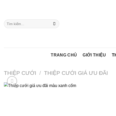
Chuyển
đến
nội
Tìm
dung
kiếm:
TRANG CHỦ
GIỚI THIỆU
T
THIỆP CƯỚI
/
THIỆP CƯỚI GIÁ ƯU ĐÃI