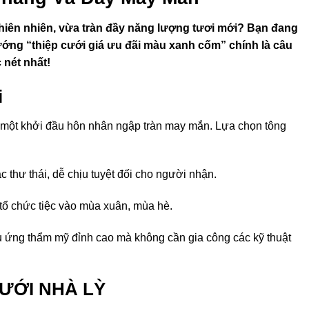
iên nhiên, vừa tràn đầy năng lượng tươi mới? Bạn đang
hướng “thiệp cưới giá ưu đãi màu xanh cốm” chính là câu
 nét nhất!
i
và một khởi đầu hôn nhân ngập tràn may mắn. Lựa chọn tông
thư thái, dễ chịu tuyệt đối cho người nhận.
c tổ chức tiệc vào mùa xuân, mùa hè.
u ứng thẩm mỹ đỉnh cao mà không cần gia công các kỹ thuật
CƯỚI NHÀ LỲ