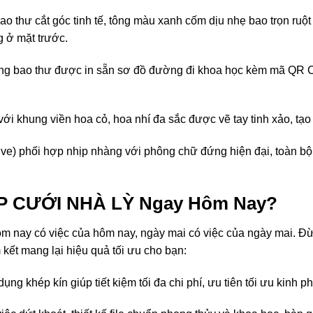
 thư cắt góc tinh tế, tông màu xanh cốm dịu nhẹ bao trọn ruột 
g ở mặt trước.
ng bao thư được in sẵn sơ đồ đường đi khoa học kèm mã QR Co
 với khung viền hoa cỏ, hoa nhí đa sắc được vẽ tay tinh xảo, t
e) phối hợp nhịp nhàng với phông chữ đứng hiện đại, toàn bộ th
.
IỆP CƯỚI NHÀ LỲ Ngay Hôm Nay?
ôm nay có việc của hôm nay, ngày mai có việc của ngày mai. Đ
kết mang lại hiệu quả tối ưu cho bạn:
g khép kín giúp tiết kiệm tối đa chi phí, ưu tiên tối ưu kinh ph