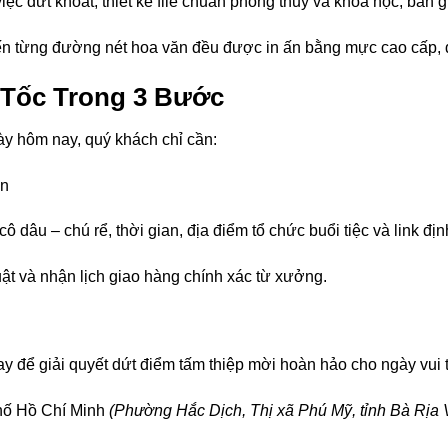
iệc dứt khoát, thiết kế file chuẩn phong thủy và khoa học, bàn g
 từng đường nét hoa văn đều được in ấn bằng mực cao cấp, đả
 Tốc Trong 3 Bước
ày hôm nay, quý khách chỉ cần:
ốn
ô dâu – chú rể, thời gian, địa điểm tổ chức buổi tiệc và link địn
ật và nhận lịch giao hàng chính xác từ xưởng.
 để giải quyết dứt điểm tấm thiệp mời hoàn hảo cho ngày vui t
hố Hồ Chí Minh
(Phường Hắc Dịch, Thị xã Phú Mỹ, tỉnh Bà Rịa