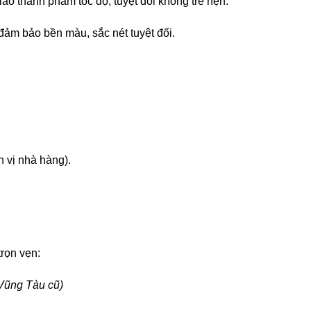
iao thành phẩm tốc độ, tuyệt đối không trễ hẹn.
m bảo bền màu, sắc nét tuyệt đối.
h vị nhà hàng).
rọn vẹn:
 Vũng Tàu cũ)