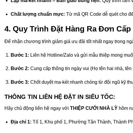
Lập ma-két nhanh – Bàn giao đúng hẹn:
Quy trình làm v
Chất lượng chuẩn mực:
Từ mã QR Code dễ quét cho đến
4. Quy Trình Đặt Hàng Ra Đơn Cấp
Để nhận chương trình giảm giá ưu đãi tốt nhất ngay trong ng
Bước 1:
Liên hệ Hotline/Zalo và gửi mẫu thiệp mong mu
Bước 2:
Cung cấp thông tin ngày vui (Họ tên hai nhà, tên c
Bước 3:
Chốt duyệt ma-két nhanh chóng từ đội ngũ kỹ thu
THÔNG TIN LIÊN HỆ ĐẶT IN SIÊU TỐC:
Hãy chủ động liên hệ ngay với
THIỆP CƯỚI NHÀ LỲ
hôm nay
Địa chỉ 1:
Tổ 1, Khu phố 1, Phường Tân Thành, Thành P