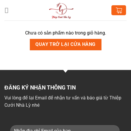
Chuyển
đến
nội
dung
Chưa có sản phẩm nào trong giỏ hàng.
QUAY TRỞ LẠI CỬA HÀNG
ĐĂNG KÝ NHẬN THÔNG TIN
Vui lòng để lại Email để nhận tư vấn và báo giá từ Thiệp
Cưới Nhà Lỳ nhé