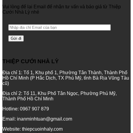
Vui lòng để lại Email để nhận tư vấn và báo giá từ Thiệp
Cưới Nhà Lỳ nhé
THIỆP CƯỚI NHÀ LỲ
Địa chỉ 1: Tổ 1, Khu phố 1, Phường Tân Thành, Thành Phố
Hồ Chí Minh (P Hắc Dịch, TX Phú Mỹ, tỉnh Bà Rịa Vũng Tàu
cũ)
Địa chỉ 2: Tổ 11, Khu Phố Tân Ngọc, Phường Phú Mỹ,
Thành Phố Hồ Chí Minh
Hotline: 0967 907 879
Email: inanminhtuan@gmail.com
Website: thiepcuoinhaly.com