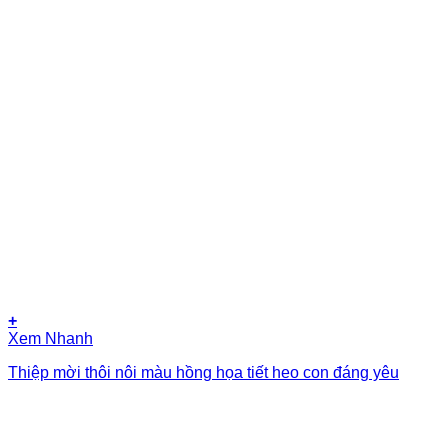
+
Xem Nhanh
Thiệp mời thôi nôi màu hồng họa tiết heo con đáng yêu