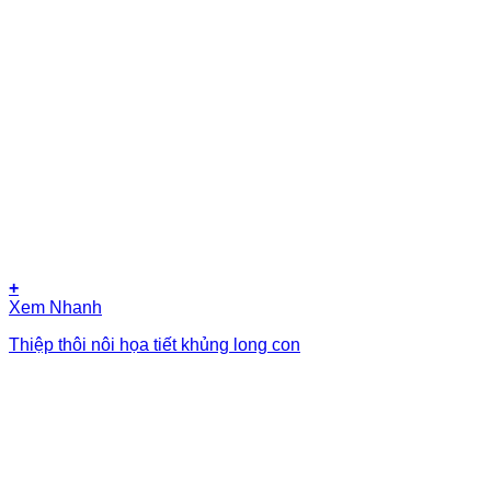
+
Xem Nhanh
Thiệp thôi nôi họa tiết khủng long con