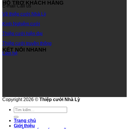
HỖ TRỢ KHÁCH HÀNG
E-mail
Call us
Về thiệp cưới Nhà Lỳ
Kinh Nghiệm cưới
Thiệp cưới hiện đại
Thiệp cưới truyền thống
KẾT NỐI NHANH
Liên hệ
Copyright 2026 ©
Thiệp cưới Nhà Lỳ
Tìm
kiếm:
Trang chủ
Giới thiệu