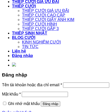
THIỆP CƯỚI GIÁ ƯU ĐÃI
THIỆP CƯỚI
THIỆP CƯỚI GIÁ ƯU ĐÃI
THIỆP CƯỚI CAO CẤP
THIỆP CƯỚI GIẤY ÁNH KIM
THIỆP CƯỚI HÌNH
THIỆP CƯỚI GẤP 3
THIỆP SINH NHẬT
BLOG CƯỚI
KINH NGHIỆM CƯỚI
TIN TỨC
Liên hệ
Đăng nhập
Đăng nhập
Tên tài khoản hoặc địa chỉ email
*
Mật khẩu
*
Ghi nhớ mật khẩu
Đăng nhập