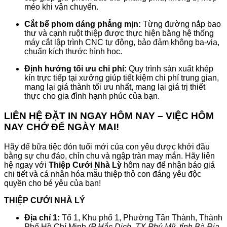
méo khi vận chuyển.
Cắt bế phom dáng phẳng mịn:
Từng đường nắp bao
thư và cạnh ruột thiệp được thực hiện bằng hệ thống
máy cắt lập trình CNC tự động, bảo đảm không ba-via,
chuẩn kích thước hình học
.
Định hướng tối ưu chi phí:
Quy trình sản xuất khép
kín trực tiếp tại xưởng giúp tiết kiệm chi phí trung gian,
mang lại giá thành tối ưu nhất, mang lại giá trị thiết
thực cho gia đình hạnh phúc của bạn
.
LIÊN HỆ ĐẶT IN NGAY HÔM NAY – VIỆC HÔM
NAY CHỚ ĐỂ NGÀY MAI!
Hãy để bữa tiệc đón tuổi mới của con yêu được khởi đầu
bằng sự chu đáo, chỉn chu và ngập tràn may mắn
. Hãy liên
hệ ngay với
Thiệp Cưới Nhà Lỳ
hôm nay để nhận báo giá
chi tiết và cá nhân hóa mẫu thiệp thỏ con đáng yêu độc
quyền cho bé yêu của bạn!
THIỆP CƯỚI NHÀ LÝ
Địa chỉ 1:
Tổ 1, Khu phố 1, Phường Tân Thành, Thành
Phố Hồ Chí Minh
(P Hắc Dịch, TX Phú Mỹ, tỉnh Bà Rịa