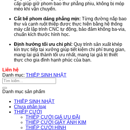
cấp giúp giữ phom bao thư phẳng phiu, không bị móp
méo khi vận chuyển.
Cắt bế phom dáng phẳng mịn:
Từng đường nắp bao
thư và cạnh ruột thiệp được thực hiện bằng hệ thống
máy cắt lập trình CNC tự động, bảo đảm không ba-via,
chuẩn kích thước hình học
.
Định hướng tối ưu chi phí:
Quy trình sản xuất khép
kín trực tiếp tại xưởng giúp tiết kiệm chi phí trung gian,
mang lại giá thành tối ưu nhất, mang lại giá trị thiết
thực cho gia đình hạnh phúc của bạn
.
Liên hệ
Danh mục:
THIỆP SINH NHẬT
Tìm
kiếm:
Danh mục sản phẩm
THIỆP SINH NHẬT
Chưa phân loại
THIỆP CƯỚI
THIỆP CƯỚI GIÁ ƯU ĐÃI
THIỆP CƯỚI GIẤY ÁNH KIM
THIỆP CƯỚI HÌNH