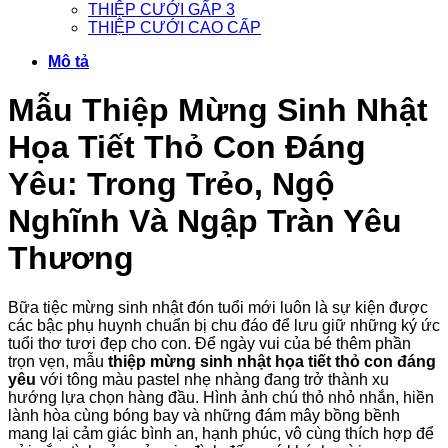
THIỆP CƯỚI GẤP 3
THIỆP CƯỚI CAO CẤP
Mô tả
Mẫu Thiệp Mừng Sinh Nhật
Họa Tiết Thỏ Con Đáng
Yêu: Trong Trẻo, Ngộ
Nghĩnh Và Ngập Tràn Yêu
Thương
Bữa tiệc mừng sinh nhật đón tuổi mới luôn là sự kiện được
các bậc phụ huynh chuẩn bị chu đáo để lưu giữ những ký ức
tuổi thơ tươi đẹp cho con
. Để ngày vui của bé thêm phần
trọn vẹn, mẫu
thiệp mừng sinh nhật họa tiết thỏ con đáng
yêu
với tông màu pastel nhẹ nhàng đang trở thành xu
hướng lựa chọn hàng đầu. Hình ảnh chú thỏ nhỏ nhắn, hiền
lành hòa cùng bóng bay và những đám mây bồng bềnh
mang lại cảm giác bình an, hạnh phúc, vô cùng thích hợp để