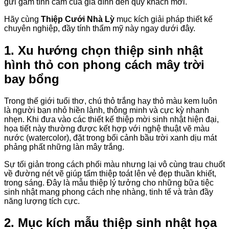
gửi gắm tình cảm của gia đình đến quý khách mời
.
Hãy cùng
Thiệp Cưới Nhà Lỳ
mục kích giải pháp thiết kế
chuyên nghiệp, đầy tính thẩm mỹ này ngay dưới đây
.
1. Xu hướng chọn thiệp sinh nhật
hình thỏ con phong cách mây trời
bay bổng
Trong thế giới tuổi thơ, chú thỏ trắng hay thỏ màu kem luôn
là người bạn nhỏ hiền lành, thông minh và cực kỳ nhanh
nhẹn. Khi đưa vào các thiết kế thiệp mời sinh nhật hiện đại,
họa tiết này thường được kết hợp với nghệ thuật vẽ màu
nước (watercolor), đặt trong bối cảnh bầu trời xanh dịu mát
phảng phất những làn mây trắng.
Sự tối giản trong cách phối màu nhưng lại vô cùng trau chuốt
về đường nét vẽ giúp tấm thiệp toát lên vẻ đẹp thuần khiết,
trong sáng. Đây là mẫu thiệp lý tưởng cho những bữa tiệc
sinh nhật mang phong cách nhẹ nhàng, tinh tế và tràn đầy
năng lượng tích cực.
2. Mục kích mẫu thiệp sinh nhật họa