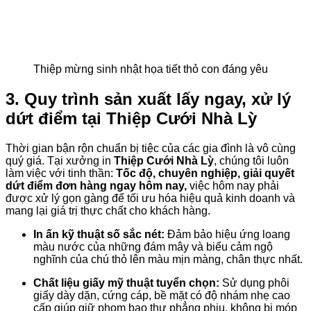
Thiệp mừng sinh nhật họa tiết thỏ con đáng yêu
3. Quy trình sản xuất lấy ngay, xử lý
dứt điểm tại Thiệp Cưới Nhà Lỳ
Thời gian bận rộn chuẩn bị tiệc của các gia đình là vô cùng
quý giá
. Tại xưởng in
Thiệp Cưới Nhà Lỳ
, chúng tôi luôn
làm việc với tinh thần:
Tốc độ, chuyên nghiệp, giải quyết
dứt điểm đơn hàng ngay hôm nay,
việc hôm nay phải
được xử lý gọn gàng để tối ưu hóa hiệu quả kinh doanh và
mang lại giá trị thực chất cho khách hàng
.
In ấn kỹ thuật số sắc nét:
Đảm bảo hiệu ứng loang
màu nước của những đám mây và biểu cảm ngộ
nghĩnh của chú thỏ lên màu mịn màng, chân thực nhất
.
Chất liệu giấy mỹ thuật tuyển chọn:
Sử dụng phôi
giấy dày dặn, cứng cáp, bề mặt có độ nhám nhẹ cao
cấp giúp giữ phom bao thư phẳng phiu, không bị móp