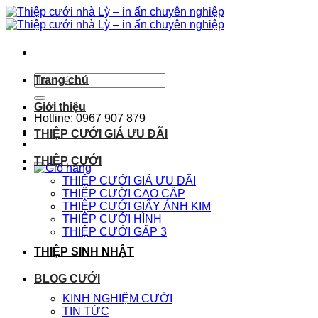
Chuyển
đến
nội
dung
Tìm
Trang chủ
kiếm:
Giới thiệu
Hotline: 0967 907 879
THIỆP CƯỚI GIÁ ƯU ĐÃI
THIỆP CƯỚI
THIỆP CƯỚI GIÁ ƯU ĐÃI
THIỆP CƯỚI CAO CẤP
THIỆP CƯỚI GIẤY ÁNH KIM
THIỆP CƯỚI HÌNH
THIỆP CƯỚI GẤP 3
THIỆP SINH NHẬT
BLOG CƯỚI
KINH NGHIỆM CƯỚI
TIN TỨC