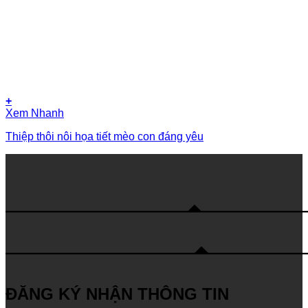
+
Xem Nhanh
Thiệp thôi nôi họa tiết mèo con đáng yêu
ĐĂNG KÝ NHẬN THÔNG TIN