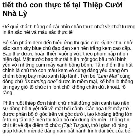
tiết thỏ con thực tế tại Thiệp Cưới
Nhà Lỳ
Để quý khách hàng có cái nhìn chân thực nhất về chất lượng
in ấn sắc nét và màu sắc thực tế
Bộ sản phẩm đem đến hiệu ứng thị giác cực kỳ dễ chịu nhờ
sắc xanh sky blue chủ đạo đan xen nền trắng kem cao cấp
.
Bao thư được hoàn thiện vuông vức theo phom nắp nhọn
hiện đại
. Mặt trước bao thư tái hiện một góc bầu trời bình
yên với những cụm mây xanh bồng bềnh. Tâm điểm thu hút
chính là chú thỏ con màu kem vô cùng đáng yêu đang ôm
chùm bóng bay màu xanh lấp lánh
. Tên bé
“Linh Mai”
cùng
dòng chữ
“is turning one”
được in mềm mại, kế bên là thông
tin ngày giờ tổ chức in font chữ không chân dứt khoát, rõ
ràng
.
Phần ruột thiệp đơn hình chữ nhật đứng bên cạnh tạo nên
sự đồng bộ tuyệt đối về mặt bối cảnh
. Các họa tiết mây trời
được phân bổ ở góc trên và góc dưới, tạo khoảng trống lớn
ở trung tâm để hiển thị toàn bộ nội dung lời mời
. Thông tin
chi tiết về địa điểm tổ chức
(Tại: Tư gia)
, thời gian rõ ràng
giúp khách mời dễ dàng nắm bắt hành trình đại tiệc của bé
.