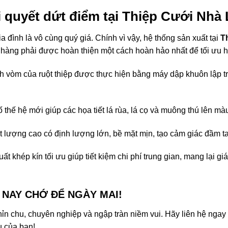
iải quyết dứt điểm tại Thiệp Cưới Nhà
ia đình là vô cùng quý giá
. Chính vì vậy, hệ thống sản xuất tại
T
 hàng phải được hoàn thiện một cách hoàn hảo nhất để tối ưu 
vòm của ruột thiệp được thực hiện bằng máy dập khuôn lập tr
ố thế hệ mới giúp các họa tiết lá rùa, lá cọ và muông thú lên 
lượng cao có định lượng lớn, bề mặt mịn, tạo cảm giác đầm tay
ất khép kín tối ưu giúp tiết kiệm chi phí trung gian, mang lại g
M NAY CHỚ ĐỂ NGÀY MAI!
hỉn chu, chuyên nghiệp và ngập tràn niềm vui
. Hãy liên hệ ngay
u của bạn!