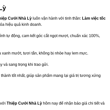
 Lỳ
hiệp Cưới Nhà Lỳ
luôn vận hành với tinh thần:
Làm việc tốc
hóa hiệu quả kinh doanh
.
ình tự động, cam kết góc cắt ngọt mượt, chuẩn xác 100%,
màu xanh mướt, tươi tắn, không bị nhòe hay lem mực
.
 và sang trọng khi trao gửi.
iá thành tốt nhất, giúp sản phẩm mang lại giá trị tương xứng
 với
Thiệp Cưới Nhà Lỳ
hôm nay để nhận báo giá chi tiết và