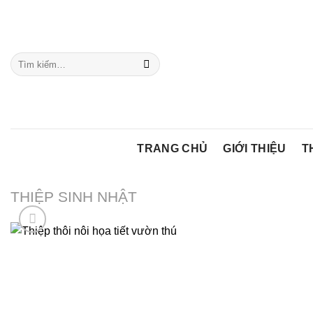
Chuyển
đến
nội
Tìm
dung
kiếm:
TRANG CHỦ
GIỚI THIỆU
T
THIỆP SINH NHẬT