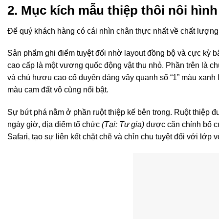
2. Mục kích mẫu thiệp thôi nôi hình
Để quý khách hàng có cái nhìn chân thực nhất về chất lượng 
Sản phẩm ghi điểm tuyệt đối nhờ layout đồng bộ và cực kỳ bắ
cao cấp là một vương quốc động vật thu nhỏ. Phần trên là chú
và chú hươu cao cổ duyên dáng vây quanh số “1” màu xanh l
màu cam đất vô cùng nổi bật.
Sự bứt phá nằm ở phần ruột thiệp kế bên trong
. Ruột thiệp 
ngày giờ, địa điểm tổ chức
(Tại: Tư gia)
được căn chỉnh bố cục
Safari, tạo sự liên kết chặt chẽ và chỉn chu tuyệt đối với lớp