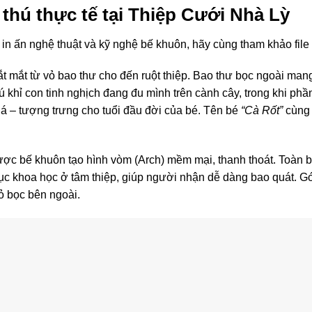
 thú thực tế tại Thiệp Cưới Nhà Lỳ
in ấn nghệ thuật và kỹ nghệ bế khuôn, hãy cùng tham khảo file
t mắt từ vỏ bao thư cho đến ruột thiệp
. Bao thư bọc ngoài mang
 khỉ con tinh nghịch đang đu mình trên cành cây, trong khi phầ
á – tượng trưng cho tuổi đầu đời của bé. Tên bé
“Cà Rốt”
cùng
được bế khuôn tạo hình vòm (Arch) mềm mại, thanh thoát. Toàn 
 khoa học ở tâm thiệp, giúp người nhận dễ dàng bao quát. Góc d
 vỏ bọc bên ngoài
.