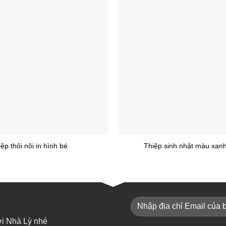
+
ệp thôi nôi in hình bé
Thiệp sinh nhật màu xan
ới Nhà Lỳ nhé