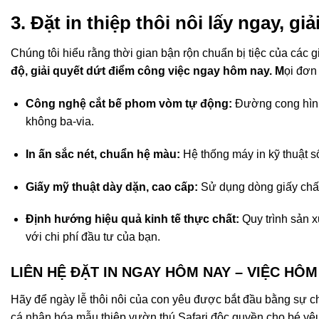
3. Đặt in thiệp thôi nôi lấy ngay, g
Chúng tôi hiểu rằng thời gian bận rộn chuẩn bị tiệc của các g
độ, giải quyết dứt điểm công việc ngay hôm nay. M
ọi đơn
Công nghệ cắt bế phom vòm tự động:
Đường cong hình 
không ba-via
.
In ấn sắc nét, chuẩn hệ màu:
Hệ thống máy in kỹ thuật s
Giấy mỹ thuật dày dặn, cao cấp:
Sử dụng dòng giấy chất 
Định hướng hiệu quả kinh tế thực chất:
Quy trình sản xu
với chi phí đầu tư của bạn
.
LIÊN HỆ ĐẶT IN NGAY HÔM NAY – VIỆC HÔ
Hãy để ngày lễ thôi nôi của con yêu được bắt đầu bằng sự c
cá nhân hóa mẫu thiệp vườn thú Safari độc quyền cho bé yê