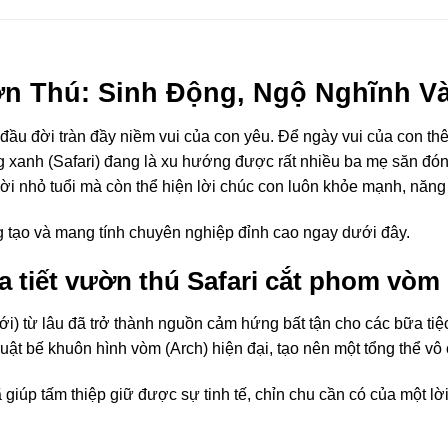
ờn Thú: Sinh Động, Ngộ Nghĩnh Và
 đầu đời tràn đầy niềm vui của con yêu
. Để ngày vui của con th
xanh (Safari) đang là xu hướng được rất nhiều ba mẹ săn đó
ời nhỏ tuổi mà còn thể hiện lời chúc con luôn khỏe mạnh, năng
ng tạo và mang tính chuyên nghiệp đỉnh cao ngay dưới đây
.
a tiết vườn thú Safari cắt phom vòm 
đới) từ lâu đã trở thành nguồn cảm hứng bất tận cho các bữa ti
ật bế khuôn hình vòm (Arch) hiện đại, tạo nên một tổng thể vô
iúp tấm thiệp giữ được sự tinh tế, chỉn chu cần có của một lờ