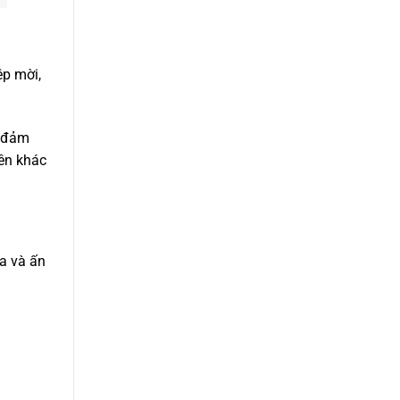
ệp mời,
à đảm
bên khác
òa và ấn