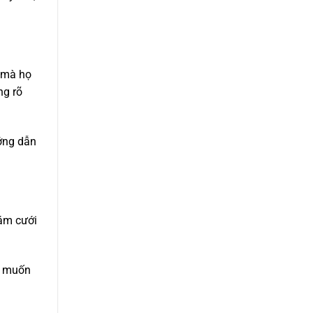
h mà họ
ng rõ
ớng dẫn
đám cưới
g muốn