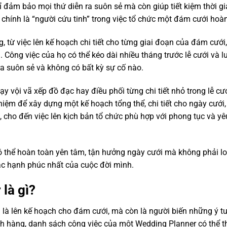
đảm bảo mọi thứ diễn ra suôn sẻ mà còn giúp tiết kiệm thời gia
 chính là “người cứu tinh” trong việc tổ chức một đám cưới hoà
 từ việc lên kế hoạch chi tiết cho từng giai đoạn của đám cưới
. Công việc của họ có thể kéo dài nhiều tháng trước lễ cưới và 
a suôn sẻ và không có bất kỳ sự cố nào.
 vội vã xếp đồ đạc hay điều phối từng chi tiết nhỏ trong lễ cướ
ệm để xây dựng một kế hoạch tổng thể, chi tiết cho ngày cưới, 
n, cho đến việc lên kịch bản tổ chức phù hợp với phong tục và y
ó thể hoàn toàn yên tâm, tận hưởng ngày cưới mà không phải lo
hắc hạnh phúc nhất của cuộc đời mình.
là gì?
 là lên kế hoạch cho đám cưới, mà còn là người biến những ý t
ch hàng, danh sách công việc của một Wedding Planner có thể th