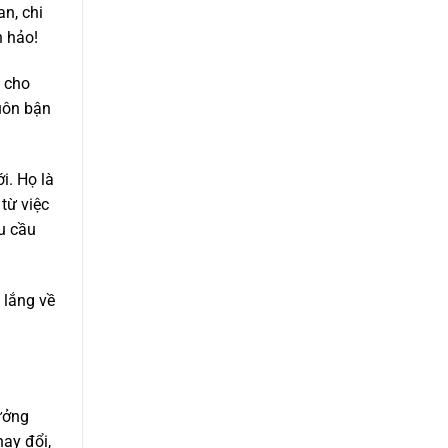
n, chi
n hảo!
, cho
luôn bận
i. Họ là
từ việc
êu cầu
 lắng về
ưởng
ay đổi,