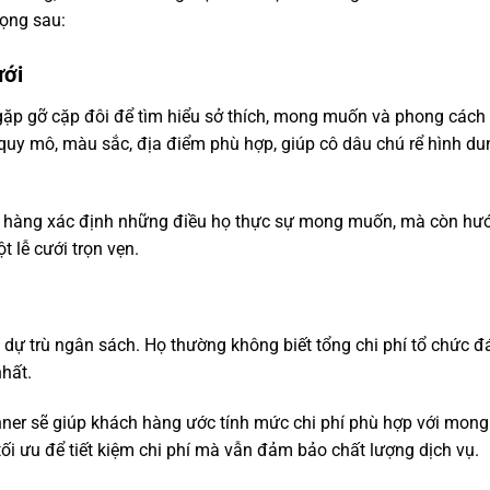
ọng sau:
ưới
ẽ gặp gỡ cặp đôi để tìm hiểu sở thích, mong muốn và phong các
, quy mô, màu sắc, địa điểm phù hợp, giúp cô dâu chú rể hình du
ch hàng xác định những điều họ thực sự mong muốn, mà còn hư
 lễ cưới trọn vẹn.
 dự trù ngân sách. Họ thường không biết tổng chi phí tổ chức 
hất.
anner sẽ giúp khách hàng ước tính mức chi phí phù hợp với mon
tối ưu để tiết kiệm chi phí mà vẫn đảm bảo chất lượng dịch vụ.