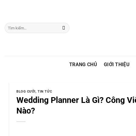
Chuyển
đến
nội
Tìm
dung
kiếm:
TRANG CHỦ
GIỚI THIỆU
BLOG CƯỚI
,
TIN TỨC
Wedding Planner Là Gì? Công V
Nào?