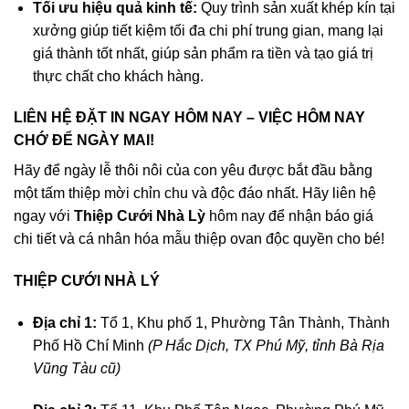
Tối ưu hiệu quả kinh tế:
Quy trình sản xuất khép kín tại
xưởng giúp tiết kiệm tối đa chi phí trung gian, mang lại
giá thành tốt nhất, giúp sản phẩm ra tiền và tạo giá trị
thực chất cho khách hàng
.
LIÊN HỆ ĐẶT IN NGAY HÔM NAY – VIỆC HÔM NAY
CHỚ ĐỂ NGÀY MAI!
Hãy để ngày lễ thôi nôi của con yêu được bắt đầu bằng
một tấm thiệp mời chỉn chu và độc đáo nhất
. Hãy liên hệ
ngay với
Thiệp Cưới Nhà Lỳ
hôm nay để nhận báo giá
chi tiết và cá nhân hóa mẫu thiệp ovan độc quyền cho bé!
THIỆP CƯỚI NHÀ LÝ
Địa chỉ 1:
Tổ 1, Khu phố 1, Phường Tân Thành, Thành
Phố Hồ Chí Minh
(P Hắc Dịch, TX Phú Mỹ, tỉnh Bà Rịa
Vũng Tàu cũ)