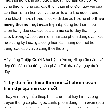
Tiệc thôi nôi đánh dấu bước ngoặt một năm đầu đời vô
cùng thiêng liêng của các thiên thần nhỏ
. Để ngày vui của
con thêm phần trọn vẹn và tạo ấn tượng khó quên trong
lòng khách mời, những thiết kế đi đầu xu hướng như
thiệp
mừng thôi nôi ruột ovan hiện đại
đang trở thành lựa
chọn hàng đầu của các bậc cha mẹ có tư duy thẩm mỹ
cao
. Đường cắt bo tròn mềm mại của phom dáng ovan kết
hợp cùng kỹ thuật gia công hiện đại mang đến nét trẻ
trung, cao cấp và vô cùng thời thượng
.
Hãy cùng
Thiệp Cưới Nhà Lỳ
chiêm ngưỡng cận cảnh vẻ
đẹp độc đáo của dòng sản phẩm đột phá này ngay dưới
đây
.
1. Lý do mẫu thiệp thôi nôi cắt phom ovan
hiện đại tạo nên cơn sốt
Thay vì những mẫu thiệp hình chữ nhật hay hình vuông
truyền thống có phần góc cạnh, phom dáng hình ovan (bầu