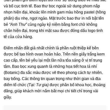
và bố cục tinh tế
. Bao thư bọc ngoài sử dụng phom nắp
nhọn hiện đại, khoác lên mình gam màu hồng pastel (hồng
phấn) dịu nhẹ, ngọt ngào. Mặt trước bao thư in nổi bật tên
bé
“Anh Thư”
cùng ngày kỷ niệm bằng font chữ không
chân hiện đại, trong khi mặt sau được đóng dấu logo tinh
tế của cửa hàng
.
Điểm nhấn đắt giá nhất chính là phần ruột thiệp kế bên
được bế tạo hình ovan hoàn hảo
. Trên nền giấy trắng kem
cao cấp, tên bé yêu lại một lần nữa tỏa sáng ở vị trí trung
tâm. Bao bọc xung quanh là những họa tiết hoa lá nhí
(Botanic) đa sắc màu được vẽ theo phong cách tự nhiên,
bay bổng. Các thông tin quan trọng như thời gian và địa
điểm tổ chức
(Tại: Tư gia)
được phân bổ khoa học, thoáng
đãng, giúp khách mời nắm bắt mọi chi tiết chỉ trong vài
giây
.