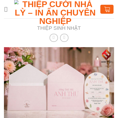
Chuyển
đến
nội
dung
THIỆP SINH NHẬT