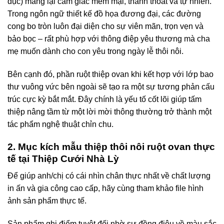
dục) mang lại cảm giác mềm mại, thanh thoát và tự nhiên.
Trong ngôn ngữ thiết kế đồ họa đương đại, các đường
cong bo tròn luôn đại diện cho sự viên mãn, trọn vẹn và
bảo bọc – rất phù hợp với thông điệp yêu thương mà cha
mẹ muốn dành cho con yêu trong ngày lễ thôi nôi.
Bên cạnh đó, phần ruột thiệp ovan khi kết hợp với lớp bao
thư vuông vức bên ngoài sẽ tạo ra một sự tương phản cấu
trúc cực kỳ bắt mắt. Đây chính là yếu tố cốt lõi giúp tấm
thiệp nâng tầm từ một lời mời thông thường trở thành một
tác phẩm nghệ thuật chỉn chu.
2. Mục kích mẫu thiệp thôi nôi ruột ovan thực
tế tại Thiệp Cưới Nhà Lỳ
Để giúp anh/chị có cái nhìn chân thực nhất về chất lượng
in ấn và gia công cao cấp, hãy cùng tham khảo file hình
ảnh sản phẩm thực tế
.
Sản phẩm ghi điểm tuyệt đối nhờ sự đồng điệu về màu sắc