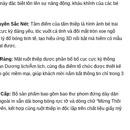
ày đặc biệt tôn lên sự năng động, kháu khỉnh của các bé
uyền Sắc Nét:
Tâm điểm của tấm thiệp là hình ảnh bé trai
c kỳ đáng yêu, tóc vuốt cá tính và đôi mắt tròn xoe ngộ
lý đổ bóng tinh tế, tạo hiệu ứng 3D nổi bật mà hiếm có mẫu
đạt được.
 Ràng:
Mặt ruột thiệp được phân bổ bố cục cực kỳ thông
an Dương lịch/Âm lịch, cùng địa điểm tổ chức được thiết kế
bo góc mềm mại, giúp khách mời nắm bắt thông tin chỉ trong 3
 Cấp:
Bộ sản phẩm bao gồm bao thư phom đứng dày dặn
ngoài in sẵn dải bong bóng rực rỡ và dòng chữ “Mừng Thôi
yển, kết hợp cùng ruột thiệp in độc lập trên chất liệu giấy mỹ