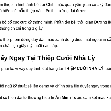
thiệp là hình ảnh bé trai Chibi mặc quần yếm jean cực kỳ đáng 
à hiếm có mẫu thiệp nào trên thị trường đạt được.
 bổ bố cục cực kỳ thông minh. Phần tên bé, thời gian Dương lịc
ông tin chỉ trong 3 giây.
thư phom đứng dày dặn màu xanh đồng điệu, mặt ngoài in sẵn
ên chất liệu giấy mỹ thuật cao cấp.
 Lấy Ngay Tại Thiệp Cưới Nhà Lỳ
 phải lo, vì vậy quy trình đặt hàng tại
THIỆP CƯỚI NHÀ LỲ
luôn
đội ngũ kỹ thuật sẽ lên demo và chỉnh sửa file duyệt ngay trong
t số hiện đại từ thương hiệu
In Ấn Minh Tuấn
, cam kết màu xa