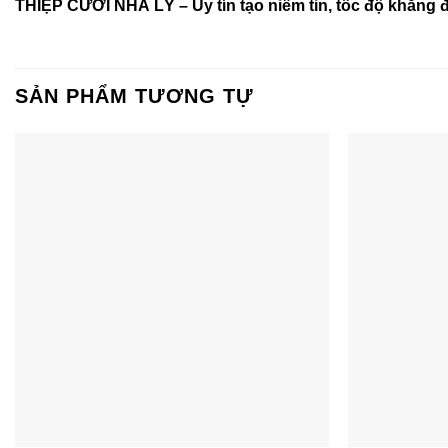
THIỆP CƯỚI NHÀ LỲ – Uy tín tạo niềm tin, tốc độ khẳng 
SẢN PHẨM TƯƠNG TỰ
+
+