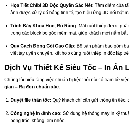
Họa Tiết Chibi 3D Độc Quyền Sắc Nét:
Tâm điểm của tấm 
ảnh được xử lý đổ bóng tinh tế, tạo hiệu ứng 3D nổi bật m
Trình Bày Khoa Học, Rõ Ràng:
Mặt ruột thiệp được phân
trong các block bo góc mềm mại, giúp khách mời nắm bắt th
Quy Cách Đóng Gói Cao Cấp:
Bộ sản phẩm bao gồm bao 
viết tay uyển chuyển, kết hợp cùng ruột thiệp in độc lập tr
Dịch Vụ Thiết Kế Siêu Tốc – In Ấn
Chúng tôi hiểu rằng việc chuẩn bị tiệc thôi nôi có trăm bề việc
gian – Ra đơn chuẩn xác
.
Duyệt file thần tốc:
Quý khách chỉ cần gửi thông tin tiệc, 
Công nghệ in đỉnh cao:
Sử dụng hệ thống máy in kỹ thuậ
bong tróc, không lem nhòe.