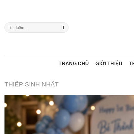
Chuyển
đến
nội
Tìm
dung
kiếm:
TRANG CHỦ
GIỚI THIỆU
T
THIỆP SINH NHẬT