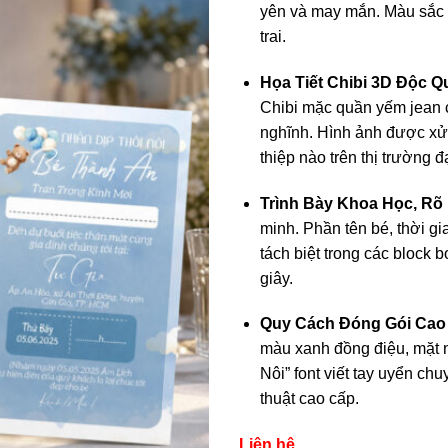
yên và may mắn. Màu sắc n
trai.
Họa Tiết Chibi 3D Độc Q
Chibi mặc quần yếm jean cự
nghĩnh. Hình ảnh được xử 
thiệp nào trên thị trường 
Trình Bày Khoa Học, Rõ
minh. Phần tên bé, thời gi
tách biệt trong các block 
giây.
Quy Cách Đóng Gói Cao
màu xanh đồng điệu, mặt 
Nôi” font viết tay uyển chu
thuật cao cấp.
Liên hệ