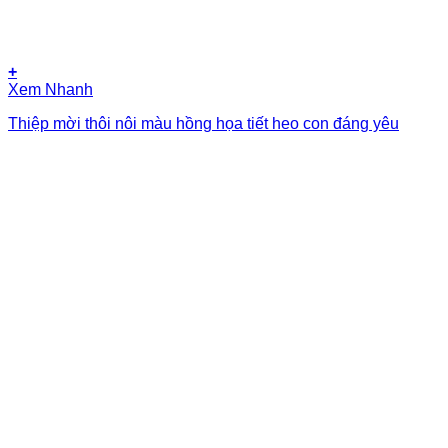
+
Xem Nhanh
Thiệp mời thôi nôi màu hồng họa tiết heo con đáng yêu