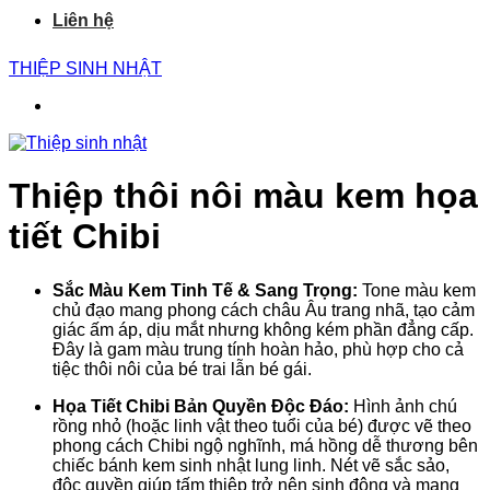
Liên hệ
THIỆP SINH NHẬT
Thiệp thôi nôi màu kem họa
tiết Chibi
Sắc Màu Kem Tinh Tế & Sang Trọng:
Tone màu kem
chủ đạo mang phong cách châu Âu trang nhã, tạo cảm
giác ấm áp, dịu mắt nhưng không kém phần đẳng cấp.
Đây là gam màu trung tính hoàn hảo, phù hợp cho cả
tiệc thôi nôi của bé trai lẫn bé gái.
Họa Tiết Chibi Bản Quyền Độc Đáo:
Hình ảnh chú
rồng nhỏ (hoặc linh vật theo tuổi của bé) được vẽ theo
phong cách Chibi ngộ nghĩnh, má hồng dễ thương bên
chiếc bánh kem sinh nhật lung linh. Nét vẽ sắc sảo,
độc quyền giúp tấm thiệp trở nên sinh động và mang