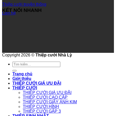
Thiệp cưới truyền thống
KẾT NỐI NHANH
Liên hệ
Copyright 2026 ©
Thiệp cưới Nhà Lỳ
Tìm
kiếm:
Trang chủ
Giới thiệu
THIỆP CƯỚI GIÁ ƯU ĐÃI
THIỆP CƯỚI
THIỆP CƯỚI GIÁ ƯU ĐÃI
THIỆP CƯỚI CAO CẤP
THIỆP CƯỚI GIẤY ÁNH KIM
THIỆP CƯỚI HÌNH
THIỆP CƯỚI GẤP 3
THIỆP SINH NHẬT