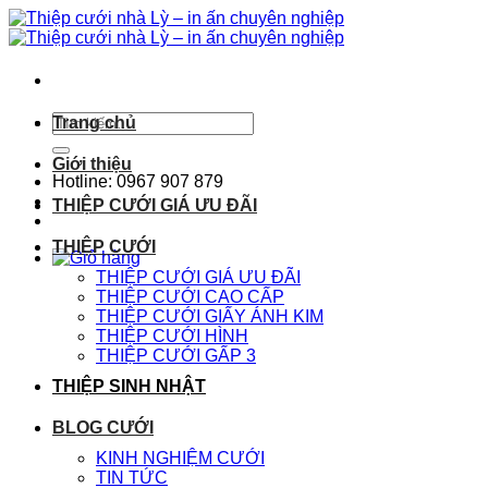
Chuyển
đến
nội
dung
Tìm
Trang chủ
kiếm:
Giới thiệu
Hotline: 0967 907 879
THIỆP CƯỚI GIÁ ƯU ĐÃI
THIỆP CƯỚI
THIỆP CƯỚI GIÁ ƯU ĐÃI
THIỆP CƯỚI CAO CẤP
THIỆP CƯỚI GIẤY ÁNH KIM
THIỆP CƯỚI HÌNH
THIỆP CƯỚI GẤP 3
THIỆP SINH NHẬT
BLOG CƯỚI
KINH NGHIỆM CƯỚI
TIN TỨC