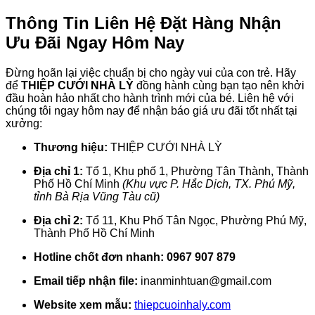
Thông Tin Liên Hệ Đặt Hàng Nhận
Ưu Đãi Ngay Hôm Nay
Đừng hoãn lại việc chuẩn bị cho ngày vui của con trẻ. Hãy
để
THIỆP CƯỚI NHÀ LỲ
đồng hành cùng bạn tạo nên khởi
đầu hoàn hảo nhất cho hành trình mới của bé. Liên hệ với
chúng tôi ngay hôm nay để nhận báo giá ưu đãi tốt nhất tại
xưởng:
Thương hiệu:
THIỆP CƯỚI NHÀ LỲ
Địa chỉ 1:
Tổ 1, Khu phố 1, Phường Tân Thành, Thành
Phố Hồ Chí Minh
(Khu vực P. Hắc Dịch, TX. Phú Mỹ,
tỉnh Bà Rịa Vũng Tàu cũ)
Địa chỉ 2:
Tổ 11, Khu Phố Tân Ngọc, Phường Phú Mỹ,
Thành Phố Hồ Chí Minh
Hotline chốt đơn nhanh:
0967 907 879
Email tiếp nhận file:
inanminhtuan@gmail.com
Website xem mẫu:
thiepcuoinhaly.com