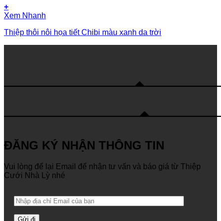
+
Xem Nhanh
Thiệp thôi nôi họa tiết Chibi màu xanh da trời
ĐĂNG KÝ NHẬN THÔNG TIN
Vui lòng để lại Email để nhận tư vấn và báo giá từ Thiệp
Cưới Nhà Lỳ nhé