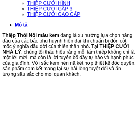
THIỆP CƯỚI HÌNH
THIỆP CƯỚI GẤP 3
THIỆP CƯỚI CAO CẤP
Mô tả
Thiệp Thôi Nôi màu kem
đang là xu hướng lựa chọn hàng
đầu của các bậc phụ huynh hiện đại khi chuẩn bị đón cột
mốc ý nghĩa đầu đời của thiên thần nhỏ. Tại
THIỆP CƯỚI
NHÀ LỲ
, chúng tôi thấu hiểu rằng mỗi tấm thiệp không chỉ là
một lời mời, mà còn là lời tuyên bố đầy tự hào và hạnh phúc
của gia đình. Với sắc kem nền nã kết hợp thiết kế độc quyền,
sản phẩm cam kết mang lại sự hài lòng tuyệt đối và ấn
tượng sâu sắc cho mọi quan khách.