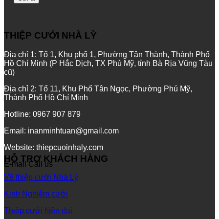
THIỆP CƯỚI NHÀ LỲ
Địa chỉ 1: Tổ 1, Khu phố 1, Phường Tân Thành, Thành Phố
Hồ Chí Minh (P Hắc Dịch, TX Phú Mỹ, tỉnh Bà Rịa Vũng Tàu
cũ)
Địa chỉ 2: Tổ 11, Khu Phố Tân Ngọc, Phường Phú Mỹ,
Thành Phố Hồ Chí Minh
Hotline: 0967 907 879
Email: inanminhtuan@gmail.com
Website: thiepcuoinhaly.com
HỖ TRỢ KHÁCH HÀNG
E-mail
Call us
Về thiệp cưới Nhà Lỳ
Kinh Nghiệm cưới
Thiệp cưới hiện đại