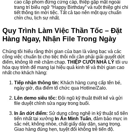
cao cấp phom đứng cứng cáp, thiệp gập mặt ngoài
trang trí biểu ngữ “Happy Birthday” và ruột thiệp ghi chi
tiết thông tin mời tiệc. Tất cả tạo nên một quy chuẩn
chỉn chu, lịch sự nhất.
Quy Trình Làm Việc Thần Tốc – Đặt
Hàng Ngay, Nhận File Trong Ngày
Chúng tôi hiểu rằng thời gian của bạn là vàng bạc và các
công việc chuẩn bị cho tiệc thôi nôi cần phải giải quyết dứt
điểm, không lề mề chậm chạp.
THIỆP CƯỚI NHÀ LỲ
tối ưu
hóa quy trình để mang lại hiệu quả kinh tế và thời gian cao
nhất cho khách hàng:
Tiếp nhận thông tin:
Khách hàng cung cấp tên bé,
ngày giờ, địa điểm tổ chức qua Hotline/Zalo.
Lên demo siêu tốc:
Đội ngũ kỹ thuật thiết kế và gửi
file duyệt chỉnh sửa ngay trong buổi.
In ấn dứt điểm:
Sử dụng công nghệ in kỹ thuật số tiên
tiến nhất tại xưởng
In Ấn Minh Tuấn
, đảm bảo mực in
sắc nét, không nhòe, chất giấy dày dặn, sang trọng.
Giao hàng đúng hẹn, tuyệt đối không trễ tiến độ.