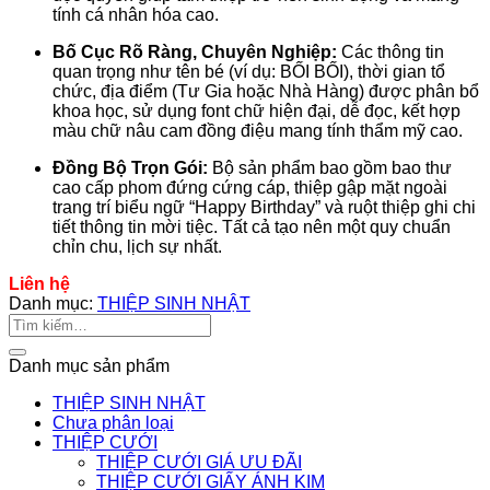
tính cá nhân hóa cao.
Bố Cục Rõ Ràng, Chuyên Nghiệp:
Các thông tin
quan trọng như tên bé (ví dụ: BỐI BỐI), thời gian tổ
chức, địa điểm (Tư Gia hoặc Nhà Hàng) được phân bổ
khoa học, sử dụng font chữ hiện đại, dễ đọc, kết hợp
màu chữ nâu cam đồng điệu mang tính thẩm mỹ cao.
Đồng Bộ Trọn Gói:
Bộ sản phẩm bao gồm bao thư
cao cấp phom đứng cứng cáp, thiệp gập mặt ngoài
trang trí biểu ngữ “Happy Birthday” và ruột thiệp ghi chi
tiết thông tin mời tiệc. Tất cả tạo nên một quy chuẩn
chỉn chu, lịch sự nhất.
Liên hệ
Danh mục:
THIỆP SINH NHẬT
Tìm
kiếm:
Danh mục sản phẩm
THIỆP SINH NHẬT
Chưa phân loại
THIỆP CƯỚI
THIỆP CƯỚI GIÁ ƯU ĐÃI
THIỆP CƯỚI GIẤY ÁNH KIM