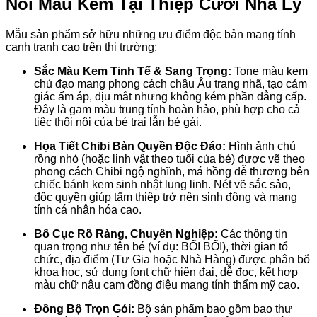
Nôi Màu Kem Tại Thiệp Cưới Nhà Lỳ
Mẫu sản phẩm sở hữu những ưu điểm độc bản mang tính
cạnh tranh cao trên thị trường:
Sắc Màu Kem Tinh Tế & Sang Trọng:
Tone màu kem
chủ đạo mang phong cách châu Âu trang nhã, tạo cảm
giác ấm áp, dịu mắt nhưng không kém phần đẳng cấp.
Đây là gam màu trung tính hoàn hảo, phù hợp cho cả
tiệc thôi nôi của bé trai lẫn bé gái.
Họa Tiết Chibi Bản Quyền Độc Đáo:
Hình ảnh chú
rồng nhỏ (hoặc linh vật theo tuổi của bé) được vẽ theo
phong cách Chibi ngộ nghĩnh, má hồng dễ thương bên
chiếc bánh kem sinh nhật lung linh. Nét vẽ sắc sảo,
độc quyền giúp tấm thiệp trở nên sinh động và mang
tính cá nhân hóa cao.
Bố Cục Rõ Ràng, Chuyên Nghiệp:
Các thông tin
quan trọng như tên bé (ví dụ: BỐI BỐI), thời gian tổ
chức, địa điểm (Tư Gia hoặc Nhà Hàng) được phân bổ
khoa học, sử dụng font chữ hiện đại, dễ đọc, kết hợp
màu chữ nâu cam đồng điệu mang tính thẩm mỹ cao.
Đồng Bộ Trọn Gói:
Bộ sản phẩm bao gồm bao thư