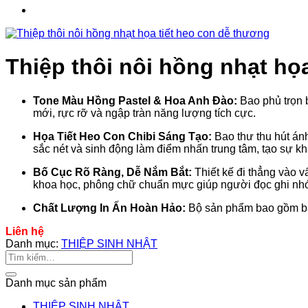
Thiệp thôi nôi hồng nhạt họ
Tone Màu Hồng Pastel & Hoa Anh Đào:
Bao phủ trọn b
mới, rực rỡ và ngập tràn năng lượng tích cực.
Họa Tiết Heo Con Chibi Sáng Tạo:
Bao thư thu hút án
sắc nét và sinh động làm điểm nhấn trung tâm, tạo sự khá
Bố Cục Rõ Ràng, Dễ Nắm Bắt:
Thiết kế đi thẳng vào v
khoa học, phông chữ chuẩn mực giúp người đọc ghi nhớ 
Chất Lượng In Ấn Hoàn Hảo:
Bộ sản phẩm bao gồm bao 
Liên hệ
Danh mục:
THIỆP SINH NHẬT
Tìm
kiếm:
Danh mục sản phẩm
THIỆP SINH NHẬT