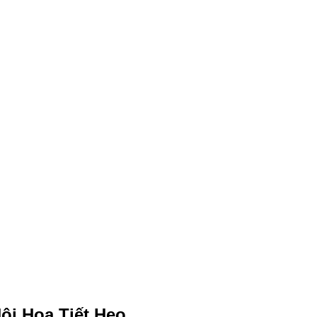
ôi Họa Tiết Heo