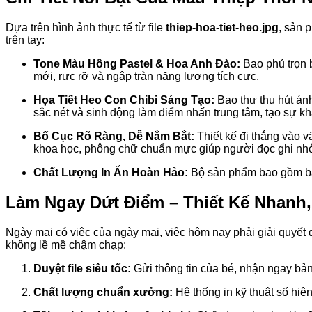
Dựa trên hình ảnh thực tế từ file
thiep-hoa-tiet-heo.jpg
, sản 
trên tay:
Tone Màu Hồng Pastel & Hoa Anh Đào:
Bao phủ trọn b
mới, rực rỡ và ngập tràn năng lượng tích cực.
Họa Tiết Heo Con Chibi Sáng Tạo:
Bao thư thu hút án
sắc nét và sinh động làm điểm nhấn trung tâm, tạo sự khá
Bố Cục Rõ Ràng, Dễ Nắm Bắt:
Thiết kế đi thẳng vào v
khoa học, phông chữ chuẩn mực giúp người đọc ghi nhớ 
Chất Lượng In Ấn Hoàn Hảo:
Bộ sản phẩm bao gồm bao 
Làm Ngay Dứt Điểm – Thiết Kế Nhanh,
Ngày mai có việc của ngày mai, việc hôm nay phải giải quyết
không lề mề chậm chạp:
Duyệt file siêu tốc:
Gửi thông tin của bé, nhận ngay bản
Chất lượng chuẩn xưởng:
Hệ thống in kỹ thuật số hiệ