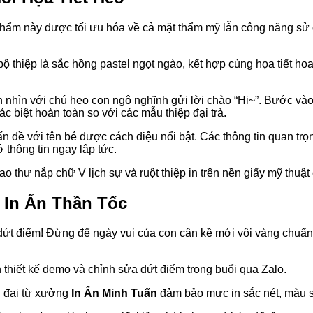
phẩm này được tối ưu hóa về cả mặt thẩm mỹ lẫn công năng sử 
ộ thiệp là sắc hồng pastel ngọt ngào, kết hợp cùng họa tiết ho
h nhìn với chú heo con ngộ nghĩnh gửi lời chào “Hi~”. Bước và
c biệt hoàn toàn so với các mẫu thiệp đại trà.
ấn đề với tên bé được cách điệu nổi bật. Các thông tin quan tr
thông tin ngay lập tức.
thư nắp chữ V lịch sự và ruột thiệp in trên nền giấy mỹ thuật c
 In Ấn Thần Tốc
 dứt điểm! Đừng để ngày vui của con cận kề mới vội vàng chuẩn
 thiết kế demo và chỉnh sửa dứt điểm trong buổi qua Zalo.
n đại từ xưởng
In Ấn Minh Tuấn
đảm bảo mực in sắc nét, màu sắ