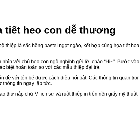
a tiết heo con dễ thương
ộ thiệp là sắc hồng pastel ngọt ngào, kết hợp cùng họa tiết ho
h nhìn với chú heo con ngộ nghĩnh gửi lời chào “Hi~”. Bước và
c biệt hoàn toàn so với các mẫu thiệp đại trà.
ấn đề với tên bé được cách điệu nổi bật. Các thông tin quan tr
thông tin ngay lập tức.
thư nắp chữ V lịch sự và ruột thiệp in trên nền giấy mỹ thuật c