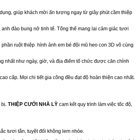
dụng, giúp khách mời ấn tượng ngay từ giây phút cầm thiệp
a anh đào bung nở tinh tế. Tổng thể mang lại cảm giác tươi
o phần ruột thiệp hình ảnh em bé đội mũ heo con 3D vô cùng
ọng nhất như ngày, giờ, và địa điểm tổ chức được căn chỉnh
ao cấp. Mọi chi tiết gia công đều đạt độ hoàn thiện cao nhất.
 bị.
THIỆP CƯỚI NHÀ LỲ
cam kết quy trình làm việc tốc độ,
c tươi tắn, tuyệt đối không lem nhòe.