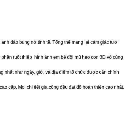
a anh đào bung nở tinh tế. Tổng thể mang lại cảm giác tươi
o phần ruột thiệp hình ảnh em bé đội mũ heo con 3D vô cùng
ọng nhất như ngày, giờ, và địa điểm tổ chức được căn chỉnh
ao cấp. Mọi chi tiết gia công đều đạt độ hoàn thiện cao nhất.