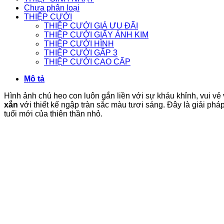
Chưa phân loại
THIỆP CƯỚI
THIỆP CƯỚI GIÁ ƯU ĐÃI
THIỆP CƯỚI GIẤY ÁNH KIM
THIỆP CƯỚI HÌNH
THIỆP CƯỚI GẤP 3
THIỆP CƯỚI CAO CẤP
Mô tả
Hình ảnh chú heo con luôn gắn liền với sự kháu khỉnh, vui vẻ 
xắn
với thiết kế ngập tràn sắc màu tươi sáng. Đây là giải ph
tuổi mới của thiên thần nhỏ.