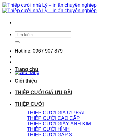
Chuyển
đến
nội
dung
Tìm
kiếm:
Hotline: 0967 907 879
Trang chủ
Giới thiệu
THIỆP CƯỚI GIÁ ƯU ĐÃI
THIỆP CƯỚI
THIỆP CƯỚI GIÁ ƯU ĐÃI
THIỆP CƯỚI CAO CẤP
THIỆP CƯỚI GIẤY ÁNH KIM
THIỆP CƯỚI HÌNH
THIỆP CƯỚI GẤP 3