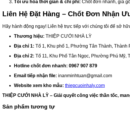
Tối ưu hóa thời gian & chi phí:
Chốt đơn nhanh, giá gốc
Liên Hệ Đặt Hàng – Chốt Đơn Nhận Ư
Hãy hành động ngay! Liên hệ trực tiếp với chúng tôi để sở hữ
Thương hiệu:
THIỆP CƯỚI NHÀ LỲ
Địa chỉ 1:
Tổ 1, Khu phố 1, Phường Tân Thành, Thành
Địa chỉ 2:
Tổ 11, Khu Phố Tân Ngọc, Phường Phú Mỹ, 
Hotline chốt đơn nhanh:
0967 907 879
Email tiếp nhận file:
inanminhtuan@gmail.com
Website xem kho mẫu:
thiepcuoinhaly.com
THIỆP CƯỚI NHÀ LỲ – Giải quyết công việc thần tốc, man
Sản phẩm tương tự