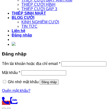
THIỆP CƯỚI GIẤY ÁNH KIM
THIỆP CƯỚI HÌNH
THIỆP CƯỚI GẤP 3
THIỆP SINH NHẬT
BLOG CƯỚI
KINH NGHIỆM CƯỚI
TIN TỨC
Liên hệ
Đăng nhập
Đăng nhập
Tên tài khoản hoặc địa chỉ email
*
Mật khẩu
*
Ghi nhớ mật khẩu
Đăng nhập
Quên mật khẩu?