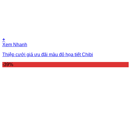
+
Xem Nhanh
Thiệp cưới giá ưu đãi màu đỏ họa tiết Chibi
-39%