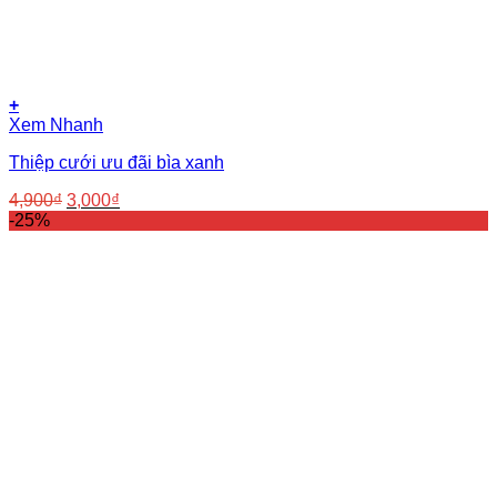
+
Xem Nhanh
Thiệp cưới ưu đãi bìa xanh
Giá
Giá
4,900
₫
3,000
₫
gốc
hiện
-25%
là:
tại
4,900₫.
là:
3,000₫.