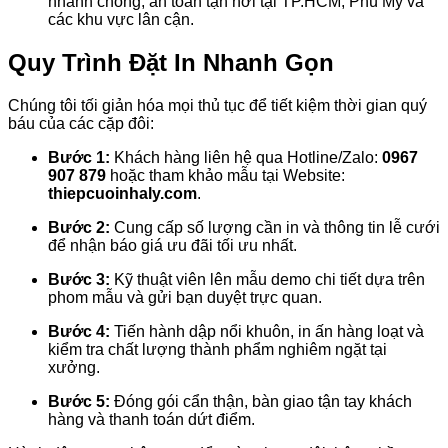
nhanh chóng, an toàn tận nơi tại TP.HCM, Phú Mỹ và
các khu vực lân cận.
Quy Trình Đặt In Nhanh Gọn
Chúng tôi tối giản hóa mọi thủ tục để tiết kiệm thời gian quý
báu của các cặp đôi:
Bước 1:
Khách hàng liên hệ qua Hotline/Zalo:
0967
907 879
hoặc tham khảo mẫu tại Website:
thiepcuoinhaly.com
.
Bước 2:
Cung cấp số lượng cần in và thông tin lễ cưới
để nhận báo giá ưu đãi tối ưu nhất.
Bước 3:
Kỹ thuật viên lên mẫu demo chi tiết dựa trên
phom mẫu và gửi bạn duyệt trực quan.
Bước 4:
Tiến hành dập nổi khuôn, in ấn hàng loạt và
kiểm tra chất lượng thành phẩm nghiêm ngặt tại
xưởng.
Bước 5:
Đóng gói cẩn thận, bàn giao tận tay khách
hàng và thanh toán dứt điểm.