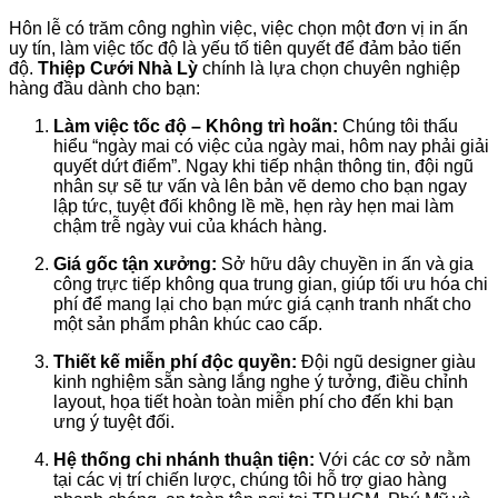
Hôn lễ có trăm công nghìn việc, việc chọn một đơn vị in ấn
uy tín, làm việc tốc độ là yếu tố tiên quyết để đảm bảo tiến
độ.
Thiệp Cưới Nhà Lỳ
chính là lựa chọn chuyên nghiệp
hàng đầu dành cho bạn:
Làm việc tốc độ – Không trì hoãn:
Chúng tôi thấu
hiểu “ngày mai có việc của ngày mai, hôm nay phải giải
quyết dứt điểm”. Ngay khi tiếp nhận thông tin, đội ngũ
nhân sự sẽ tư vấn và lên bản vẽ demo cho bạn ngay
lập tức, tuyệt đối không lề mề, hẹn rày hẹn mai làm
chậm trễ ngày vui của khách hàng.
Giá gốc tận xưởng:
Sở hữu dây chuyền in ấn và gia
công trực tiếp không qua trung gian, giúp tối ưu hóa chi
phí để mang lại cho bạn mức giá cạnh tranh nhất cho
một sản phẩm phân khúc cao cấp.
Thiết kế miễn phí độc quyền:
Đội ngũ designer giàu
kinh nghiệm sẵn sàng lắng nghe ý tưởng, điều chỉnh
layout, họa tiết hoàn toàn miễn phí cho đến khi bạn
ưng ý tuyệt đối.
Hệ thống chi nhánh thuận tiện:
Với các cơ sở nằm
tại các vị trí chiến lược, chúng tôi hỗ trợ giao hàng