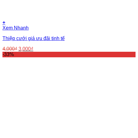
+
Xem Nhanh
Thiệp cưới giá ưu đãi tinh tế
Giá
Giá
4,000
₫
3,000
₫
gốc
hiện
-33%
là:
tại
4,000₫.
là:
3,000₫.