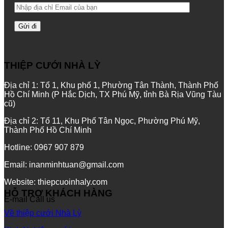
THIỆP CƯỚI NHÀ LỲ
Địa chỉ 1: Tổ 1, Khu phố 1, Phường Tân Thành, Thành Phố
Hồ Chí Minh (P Hắc Dịch, TX Phú Mỹ, tỉnh Bà Rịa Vũng Tàu
cũ)
Địa chỉ 2: Tổ 11, Khu Phố Tân Ngọc, Phường Phú Mỹ,
Thành Phố Hồ Chí Minh
Hotline: 0967 907 879
Email: inanminhtuan@gmail.com
Website: thiepcuoinhaly.com
HỖ TRỢ KHÁCH HÀNG
E-mail
Call us
Về thiệp cưới Nhà Lỳ