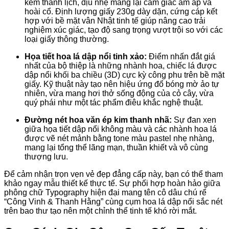
kem thanh lịch, dịu nhẹ mang lại cảm giác ấm áp và
hoài cổ. Định lượng giấy 230g dày dặn, cứng cáp kết
hợp với bề mặt vân Nhật tinh tế giúp nâng cao trải
nghiệm xúc giác, tạo độ sang trọng vượt trội so với các
loại giấy thông thường.
Họa tiết hoa lá dập nổi tinh xảo:
Điểm nhấn đắt giá
nhất của bộ thiệp là những nhành hoa, chiếc lá được
dập nổi khối ba chiều (3D) cực kỳ công phu trên bề mặt
giấy. Kỹ thuật này tạo nên hiệu ứng đổ bóng mờ ảo tự
nhiên, vừa mang hơi thở sống động của cỏ cây, vừa
quý phái như một tác phẩm điêu khắc nghệ thuật.
Đường nét hoa văn ép kim thanh nhã:
Sự đan xen
giữa họa tiết dập nổi không màu và các nhành hoa lá
được vẽ nét mảnh bằng tone màu pastel nhẹ nhàng,
mang lại tổng thể lãng mạn, thuần khiết và vô cùng
thượng lưu.
Để cảm nhận trọn vẹn vẻ đẹp đẳng cấp này, bạn có thể tham
khảo ngay mẫu thiết kế thực tế. Sự phối hợp hoàn hảo giữa
phông chữ Typography hiện đại mang tên cô dâu chú rể
“Công Vinh & Thanh Hằng” cùng cụm hoa lá dập nổi sắc nét
trên bao thư tạo nên một chỉnh thể tinh tế khó rời mắt.