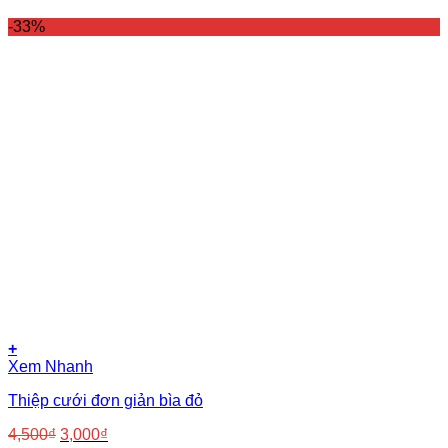
-33%
+
Xem Nhanh
Thiệp cưới đơn giản bìa đỏ
Giá
Giá
4,500
₫
3,000
₫