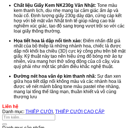
Chất liệu Giấy Kem NK230g Vân Nhật:
Tone màu
kem thanh lịch, dịu nhẹ mang lại cảm giác ấm áp và
hoài cổ. Định lượng giấy 230g dày dặn, cứng cáp kết
hợp với bề mặt vân Nhật tinh tế giúp nâng cao trải
nghiệm xúc giác, tạo độ sang trọng vượt trội so với các
loại giấy thông thường.
Họa tiết hoa lá dập nổi tinh xảo:
Điểm nhấn đắt giá
nhất của bộ thiệp là những nhành hoa, chiếc lá được
dập nổi khối ba chiều (3D) cực kỳ công phu trên bề mặt
giấy. Kỹ thuật này tạo nên hiệu ứng đổ bóng mờ ảo tự
nhiên, vừa mang hơi thở sống động của cỏ cây, vừa
quý phái như một tác phẩm điêu khắc nghệ thuật.
Đường nét hoa văn ép kim thanh nhã:
Sự đan xen
giữa họa tiết dập nổi không màu và các nhành hoa lá
được vẽ nét mảnh bằng tone màu pastel nhẹ nhàng,
mang lại tổng thể lãng mạn, thuần khiết và vô cùng
thượng lưu
Liên hệ
Danh mục:
THIỆP CƯỚI
,
THIỆP CƯỚI CAO CẤP
Tìm
kiếm:
Danh mục sản phẩm