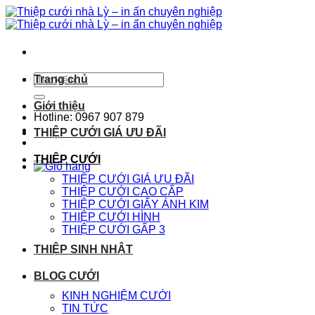
Chuyển
đến
nội
dung
Tìm
Trang chủ
kiếm:
Giới thiệu
Hotline: 0967 907 879
THIỆP CƯỚI GIÁ ƯU ĐÃI
THIỆP CƯỚI
THIỆP CƯỚI GIÁ ƯU ĐÃI
THIỆP CƯỚI CAO CẤP
THIỆP CƯỚI GIẤY ÁNH KIM
THIỆP CƯỚI HÌNH
THIỆP CƯỚI GẤP 3
THIỆP SINH NHẬT
BLOG CƯỚI
KINH NGHIỆM CƯỚI
TIN TỨC