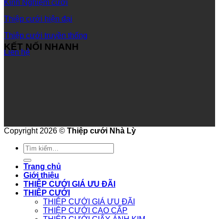
Kinh Nghiệm cưới
Thiệp cưới hiện đại
Thiệp cưới truyền thống
KẾT NỐI NHANH
Liên hệ
Copyright 2026 ©
Thiệp cưới Nhà Lỳ
Tìm
kiếm:
Trang chủ
Giới thiệu
THIỆP CƯỚI GIÁ ƯU ĐÃI
THIỆP CƯỚI
THIỆP CƯỚI GIÁ ƯU ĐÃI
THIỆP CƯỚI CAO CẤP