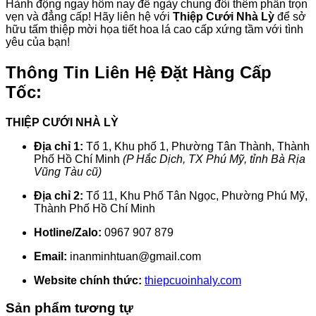
Hành động ngay hôm nay để ngày chung đôi thêm phần trọn
vẹn và đẳng cấp! Hãy liên hệ với
Thiệp Cưới Nhà Lỳ
để sở
hữu tấm thiệp mời họa tiết hoa lá cao cấp xứng tầm với tình
yêu của bạn!
Thông Tin Liên Hệ Đặt Hàng Cấp
Tốc:
THIỆP CƯỚI NHÀ LỲ
Địa chỉ 1:
Tổ 1, Khu phố 1, Phường Tân Thành, Thành
Phố Hồ Chí Minh
(P Hắc Dịch, TX Phú Mỹ, tỉnh Bà Rịa
Vũng Tàu cũ)
Địa chỉ 2:
Tổ 11, Khu Phố Tân Ngọc, Phường Phú Mỹ,
Thành Phố Hồ Chí Minh
Hotline/Zalo:
0967 907 879
Email:
inanminhtuan@gmail.com
Website chính thức:
thiepcuoinhaly.com
Sản phẩm tương tự