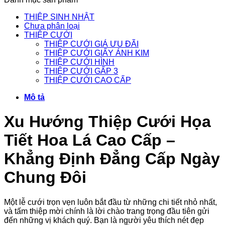
THIỆP SINH NHẬT
Chưa phân loại
THIỆP CƯỚI
THIỆP CƯỚI GIÁ ƯU ĐÃI
THIỆP CƯỚI GIẤY ÁNH KIM
THIỆP CƯỚI HÌNH
THIỆP CƯỚI GẤP 3
THIỆP CƯỚI CAO CẤP
Mô tả
Xu Hướng Thiệp Cưới Họa
Tiết Hoa Lá Cao Cấp –
Khẳng Định Đẳng Cấp Ngày
Chung Đôi
Một lễ cưới trọn vẹn luôn bắt đầu từ những chi tiết nhỏ nhất,
và tấm thiệp mời chính là lời chào trang trọng đầu tiên gửi
đến những vị khách quý. Bạn là người yêu thích nét đẹp