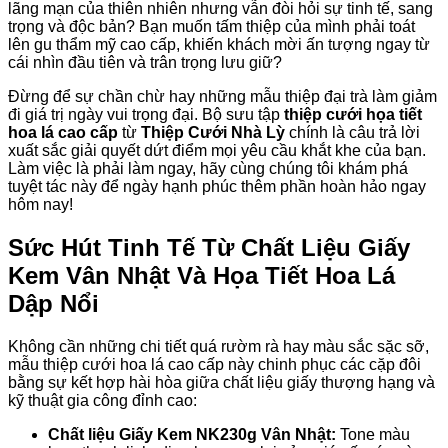
lãng mạn của thiên nhiên nhưng vẫn đòi hỏi sự tinh tế, sang
trọng và độc bản? Bạn muốn tấm thiệp của mình phải toát
lên gu thẩm mỹ cao cấp, khiến khách mời ấn tượng ngay từ
cái nhìn đầu tiên và trân trọng lưu giữ?
Đừng để sự chần chừ hay những mẫu thiệp đại trà làm giảm
đi giá trị ngày vui trọng đại. Bộ sưu tập
thiệp cưới họa tiết
hoa lá cao cấp
từ
Thiệp Cưới Nhà Lỳ
chính là câu trả lời
xuất sắc giải quyết dứt điểm mọi yêu cầu khắt khe của bạn.
Làm việc là phải làm ngay, hãy cùng chúng tôi khám phá
tuyệt tác này để ngày hạnh phúc thêm phần hoàn hảo ngay
hôm nay!
Sức Hút Tinh Tế Từ Chất Liệu Giấy
Kem Vân Nhật Và Họa Tiết Hoa Lá
Dập Nổi
Không cần những chi tiết quá rườm rà hay màu sắc sặc sỡ,
mẫu thiệp cưới hoa lá cao cấp này chinh phục các cặp đôi
bằng sự kết hợp hài hòa giữa chất liệu giấy thượng hạng và
kỹ thuật gia công đỉnh cao:
Chất liệu Giấy Kem NK230g Vân Nhật:
Tone màu