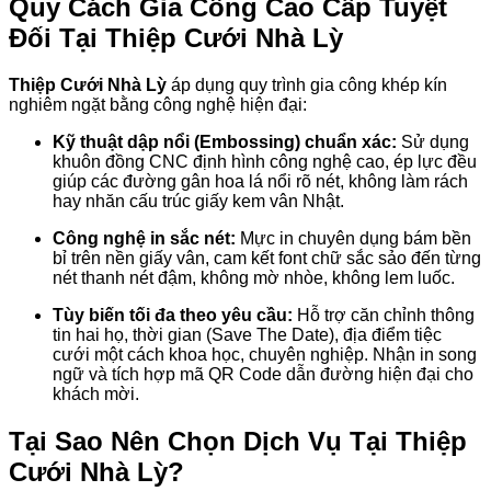
Quy Cách Gia Công Cao Cấp Tuyệt
Đối Tại Thiệp Cưới Nhà Lỳ
Thiệp Cưới Nhà Lỳ
áp dụng quy trình gia công khép kín
nghiêm ngặt bằng công nghệ hiện đại:
Kỹ thuật dập nổi (Embossing) chuẩn xác:
Sử dụng
khuôn đồng CNC định hình công nghệ cao, ép lực đều
giúp các đường gân hoa lá nổi rõ nét, không làm rách
hay nhăn cấu trúc giấy kem vân Nhật.
Công nghệ in sắc nét:
Mực in chuyên dụng bám bền
bỉ trên nền giấy vân, cam kết font chữ sắc sảo đến từng
nét thanh nét đậm, không mờ nhòe, không lem luốc.
Tùy biến tối đa theo yêu cầu:
Hỗ trợ căn chỉnh thông
tin hai họ, thời gian (Save The Date), địa điểm tiệc
cưới một cách khoa học, chuyên nghiệp. Nhận in song
ngữ và tích hợp mã QR Code dẫn đường hiện đại cho
khách mời.
Tại Sao Nên Chọn Dịch Vụ Tại Thiệp
Cưới Nhà Lỳ?