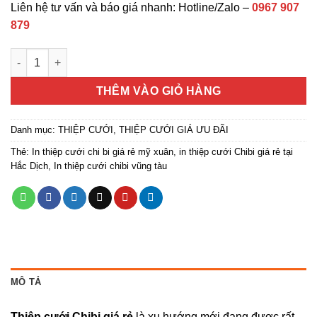
Liên hệ tư vấn và báo giá nhanh: Hotline/Zalo –
0967 907
879
Thiệp cưới Chibi giá rẻ số lượng
THÊM VÀO GIỎ HÀNG
Danh mục:
THIỆP CƯỚI
,
THIỆP CƯỚI GIÁ ƯU ĐÃI
Thẻ:
In thiệp cưới chi bi giá rẻ mỹ xuân
,
in thiệp cưới Chibi giá rẻ tại
Hắc Dịch
,
In thiệp cưới chibi vũng tàu
MÔ TẢ
Thiệp cưới Chibi giá rẻ
là xu hướng mới đang được rất