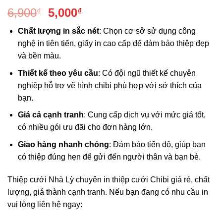
Giá
Giá
6,900
5,000
₫
₫
gốc
hiện
Chất lượng in sắc nét
: Chọn cơ sở sử dụng công
là:
tại
nghệ in tiên tiến, giấy in cao cấp để đảm bảo thiệp đẹp
6,900₫.
là:
và bền màu.
5,000₫.
Thiết kế theo yêu cầu
: Có đội ngũ thiết kế chuyên
nghiệp hỗ trợ vẽ hình chibi phù hợp với sở thích của
bạn.
Giá cả cạnh tranh
: Cung cấp dịch vụ với mức giá tốt,
có nhiều gói ưu đãi cho đơn hàng lớn.
Giao hàng nhanh chóng
: Đảm bảo tiến độ, giúp bạn
có thiệp đúng hẹn để gửi đến người thân và bạn bè.
Thiệp cưới Nhà Lỳ chuyên in thiệp cưới Chibi giá rẻ, chất
lượng, giá thành cạnh tranh. Nếu bạn đang có nhu cầu in
vui lòng liên hệ ngay: