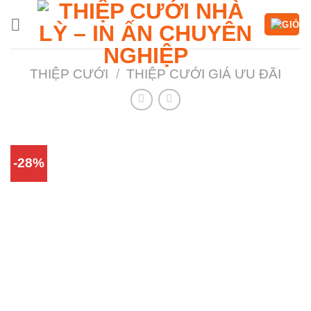
Chuyển
đến
nội
dung
THIỆP CƯỚI
/
THIỆP CƯỚI GIÁ ƯU ĐÃI
-28%