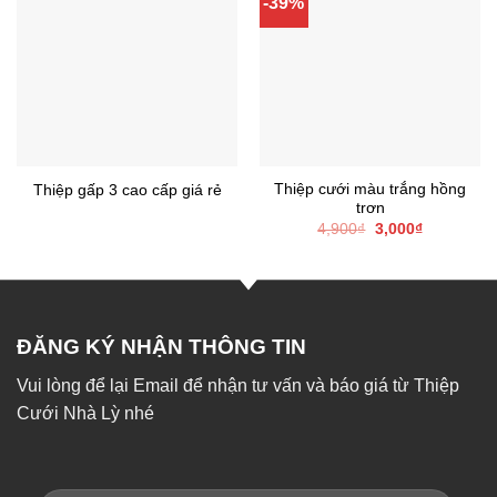
-39%
Thiệp cưới màu trắng hồng
Thiệp gấp 3 cao cấp giá rẻ
trơn
Giá
Giá
4,900
₫
3,000
₫
gốc
hiện
là:
tại
4,900₫.
là:
3,000₫.
ĐĂNG KÝ NHẬN THÔNG TIN
Vui lòng để lại Email để nhận tư vấn và báo giá từ Thiệp
Cưới Nhà Lỳ nhé