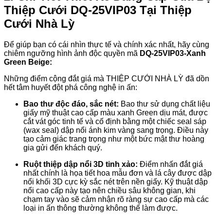
Thiệp Cưới DQ-25VIP03 Tại Thiệp
Cưới Nhà Lỳ
Để giúp bạn có cái nhìn thực tế và chính xác nhất, hãy cùng
chiêm ngưỡng hình ảnh độc quyền mã
DQ-25VIP03-Xanh
Green Beige:
Những điểm cộng đắt giá mà THIỆP CƯỚI NHÀ LỲ đã dồn
hết tâm huyết đột phá công nghệ in ấn:
Bao thư độc đáo, sắc nét:
Bao thư sử dụng chất liệu
giấy mỹ thuật cao cấp màu xanh Green dịu mát, được
cắt vát góc tinh tế và cố định bằng một chiếc seal sáp
(wax seal) dập nổi ánh kim vàng sang trọng. Điều này
tạo cảm giác trang trọng như một bức mật thư hoàng
gia gửi đến khách quý.
Ruột thiệp dập nổi 3D tinh xảo:
Điểm nhấn đắt giá
nhất chính là họa tiết hoa mẫu đơn và lá cây được dập
nổi khối 3D cực kỳ sắc nét trên nền giấy. Kỹ thuật dập
nổi cao cấp này tạo nên chiều sâu không gian, khi
chạm tay vào sẽ cảm nhận rõ ràng sự cao cấp mà các
loại in ấn thông thường không thể làm được.