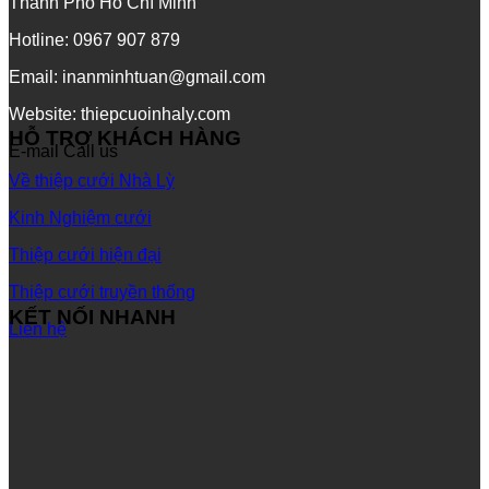
Thành Phố Hồ Chí Minh
Hotline: 0967 907 879
Email: inanminhtuan@gmail.com
Website: thiepcuoinhaly.com
HỖ TRỢ KHÁCH HÀNG
E-mail
Call us
Về thiệp cưới Nhà Lỳ
Kinh Nghiệm cưới
Thiệp cưới hiện đại
Thiệp cưới truyền thống
KẾT NỐI NHANH
Liên hệ