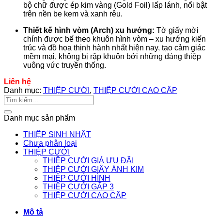
bộ chữ được ép kim vàng (Gold Foil) lấp lánh, nổi bật
trên nền be kem và xanh rêu.
Thiết kế hình vòm (Arch) xu hướng:
Tờ giấy mời
chính được bế theo khuôn hình vòm – xu hướng kiến
trúc và đồ họa thịnh hành nhất hiện nay, tạo cảm giác
mềm mại, không bị rập khuôn bởi những dáng thiệp
vuông vức truyền thống.
Liên hệ
Danh mục:
THIỆP CƯỚI
,
THIỆP CƯỚI CAO CẤP
Tìm
kiếm:
Danh mục sản phẩm
THIỆP SINH NHẬT
Chưa phân loại
THIỆP CƯỚI
THIỆP CƯỚI GIÁ ƯU ĐÃI
THIỆP CƯỚI GIẤY ÁNH KIM
THIỆP CƯỚI HÌNH
THIỆP CƯỚI GẤP 3
THIỆP CƯỚI CAO CẤP
Mô tả