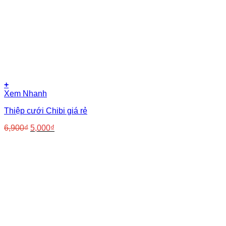
+
Xem Nhanh
Thiệp cưới Chibi giá rẻ
Giá
Giá
6,900
₫
5,000
₫
gốc
hiện
là:
tại
6,900₫.
là:
5,000₫.