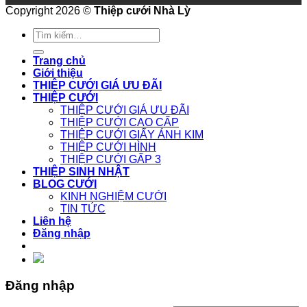
Copyright 2026 ©
Thiệp cưới Nhà Lỳ
Tìm
kiếm:
Trang chủ
Giới thiệu
THIỆP CƯỚI GIÁ ƯU ĐÃI
THIỆP CƯỚI
THIỆP CƯỚI GIÁ ƯU ĐÃI
THIỆP CƯỚI CAO CẤP
THIỆP CƯỚI GIẤY ÁNH KIM
THIỆP CƯỚI HÌNH
THIỆP CƯỚI GẤP 3
THIỆP SINH NHẬT
BLOG CƯỚI
KINH NGHIỆM CƯỚI
TIN TỨC
Liên hệ
Đăng nhập
Đăng nhập