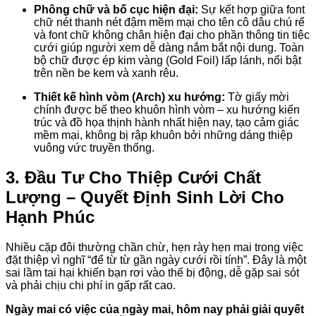
Phông chữ và bố cục hiện đại:
Sự kết hợp giữa font
chữ nét thanh nét đậm mềm mại cho tên cô dâu chú rể
và font chữ không chân hiện đại cho phần thông tin tiệc
cưới giúp người xem dễ dàng nắm bắt nội dung. Toàn
bộ chữ được ép kim vàng (Gold Foil) lấp lánh, nổi bật
trên nền be kem và xanh rêu.
Thiết kế hình vòm (Arch) xu hướng:
Tờ giấy mời
chính được bế theo khuôn hình vòm – xu hướng kiến
trúc và đồ họa thịnh hành nhất hiện nay, tạo cảm giác
mềm mại, không bị rập khuôn bởi những dáng thiệp
vuông vức truyền thống.
3. Đầu Tư Cho Thiệp Cưới Chất
Lượng – Quyết Định Sinh Lời Cho
Hạnh Phúc
Nhiều cặp đôi thường chần chừ, hẹn rày hẹn mai trong việc
đặt thiệp vì nghĩ “để từ từ gần ngày cưới rồi tính”. Đây là một
sai lầm tai hại khiến bạn rơi vào thế bị động, dễ gặp sai sót
và phải chịu chi phí in gấp rất cao.
Ngày mai có việc của ngày mai, hôm nay phải giải quyết