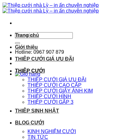
Chuyển
đến
nội
dung
Tìm
Trang chủ
kiếm:
Giới thiệu
Hotline: 0967 907 879
THIỆP CƯỚI GIÁ ƯU ĐÃI
THIỆP CƯỚI
THIỆP CƯỚI GIÁ ƯU ĐÃI
THIỆP CƯỚI CAO CẤP
THIỆP CƯỚI GIẤY ÁNH KIM
THIỆP CƯỚI HÌNH
THIỆP CƯỚI GẤP 3
THIỆP SINH NHẬT
BLOG CƯỚI
KINH NGHIỆM CƯỚI
TIN TỨC