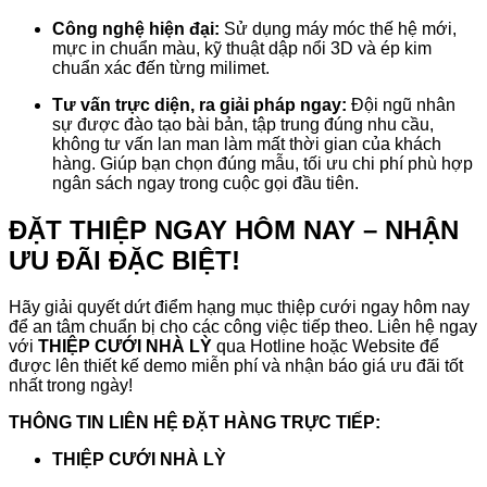
Công nghệ hiện đại:
Sử dụng máy móc thế hệ mới,
mực in chuẩn màu, kỹ thuật dập nổi 3D và ép kim
chuẩn xác đến từng milimet.
Tư vấn trực diện, ra giải pháp ngay:
Đội ngũ nhân
sự được đào tạo bài bản, tập trung đúng nhu cầu,
không tư vấn lan man làm mất thời gian của khách
hàng. Giúp bạn chọn đúng mẫu, tối ưu chi phí phù hợp
ngân sách ngay trong cuộc gọi đầu tiên.
ĐẶT THIỆP NGAY HÔM NAY – NHẬN
ƯU ĐÃI ĐẶC BIỆT!
Hãy giải quyết dứt điểm hạng mục thiệp cưới ngay hôm nay
để an tâm chuẩn bị cho các công việc tiếp theo. Liên hệ ngay
với
THIỆP CƯỚI NHÀ LỲ
qua Hotline hoặc Website để
được lên thiết kế demo miễn phí và nhận báo giá ưu đãi tốt
nhất trong ngày!
THÔNG TIN LIÊN HỆ ĐẶT HÀNG TRỰC TIẾP:
THIỆP CƯỚI NHÀ LỲ