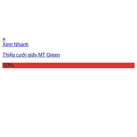
+
Xem Nhanh
Thiệp cưới giấy MT Green
-33%