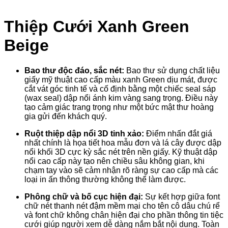
Thiệp Cưới Xanh Green
Beige
Bao thư độc đáo, sắc nét:
Bao thư sử dụng chất liệu
giấy mỹ thuật cao cấp màu xanh Green dịu mát, được
cắt vát góc tinh tế và cố định bằng một chiếc seal sáp
(wax seal) dập nổi ánh kim vàng sang trọng. Điều này
tạo cảm giác trang trọng như một bức mật thư hoàng
gia gửi đến khách quý.
Ruột thiệp dập nổi 3D tinh xảo:
Điểm nhấn đắt giá
nhất chính là họa tiết hoa mẫu đơn và lá cây được dập
nổi khối 3D cực kỳ sắc nét trên nền giấy. Kỹ thuật dập
nổi cao cấp này tạo nên chiều sâu không gian, khi
chạm tay vào sẽ cảm nhận rõ ràng sự cao cấp mà các
loại in ấn thông thường không thể làm được.
Phông chữ và bố cục hiện đại:
Sự kết hợp giữa font
chữ nét thanh nét đậm mềm mại cho tên cô dâu chú rể
và font chữ không chân hiện đại cho phần thông tin tiệc
cưới giúp người xem dễ dàng nắm bắt nội dung. Toàn