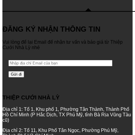
ĐĂNG KÝ NHẬN THÔNG TIN
Vui lòng để lại Email để nhận tư vấn và báo giá từ Thiệp
Cưới Nhà Lỳ nhé
THIỆP CƯỚI NHÀ LỲ
Địa chỉ 1: Tổ 1, Khu phố 1, Phường Tân Thành, Thành Phố
Hồ Chí Minh (P Hắc Dịch, TX Phú Mỹ, tỉnh Bà Rịa Vũng Tàu
cũ)
Địa chỉ 2: Tổ 11, Khu Phố Tân Ngọc, Phường Phú Mỹ,