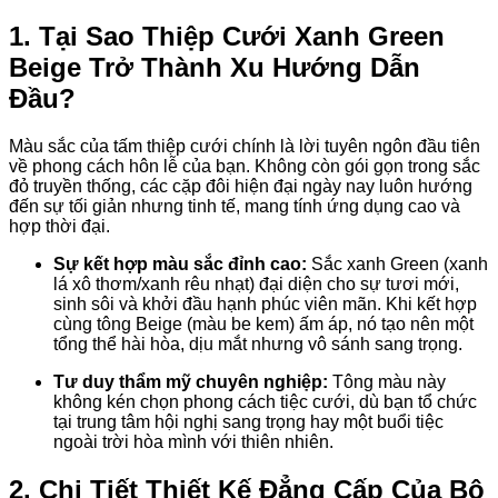
1. Tại Sao Thiệp Cưới Xanh Green
Beige Trở Thành Xu Hướng Dẫn
Đầu?
Màu sắc của tấm thiệp cưới chính là lời tuyên ngôn đầu tiên
về phong cách hôn lễ của bạn. Không còn gói gọn trong sắc
đỏ truyền thống, các cặp đôi hiện đại ngày nay luôn hướng
đến sự tối giản nhưng tinh tế, mang tính ứng dụng cao và
hợp thời đại.
Sự kết hợp màu sắc đỉnh cao:
Sắc xanh Green (xanh
lá xô thơm/xanh rêu nhạt) đại diện cho sự tươi mới,
sinh sôi và khởi đầu hạnh phúc viên mãn. Khi kết hợp
cùng tông Beige (màu be kem) ấm áp, nó tạo nên một
tổng thể hài hòa, dịu mắt nhưng vô sánh sang trọng.
Tư duy thẩm mỹ chuyên nghiệp:
Tông màu này
không kén chọn phong cách tiệc cưới, dù bạn tổ chức
tại trung tâm hội nghị sang trọng hay một buổi tiệc
ngoài trời hòa mình với thiên nhiên.
2. Chi Tiết Thiết Kế Đẳng Cấp Của Bộ