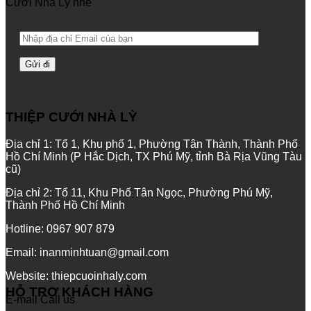
Cưới Nhà Lỳ nhé
THIỆP CƯỚI NHÀ LỲ
Địa chỉ 1: Tổ 1, Khu phố 1, Phường Tân Thành, Thành Phố
Hồ Chí Minh (P Hắc Dịch, TX Phú Mỹ, tỉnh Bà Rịa Vũng Tàu
cũ)
Địa chỉ 2: Tổ 11, Khu Phố Tân Ngọc, Phường Phú Mỹ,
Thành Phố Hồ Chí Minh
Hotline: 0967 907 879
Email: inanminhtuan@gmail.com
Website: thiepcuoinhaly.com
HỖ TRỢ KHÁCH HÀNG
E-mail
Call us