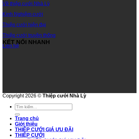
Về thiệp cưới Nhà Lỳ
Kinh Nghiệm cưới
Thiệp cưới hiện đại
Thiệp cưới truyền thống
KẾT NỐI NHANH
Liên hệ
Copyright 2026 ©
Thiệp cưới Nhà Lỳ
Tìm
kiếm:
Trang chủ
Giới thiệu
THIỆP CƯỚI GIÁ ƯU ĐÃI
THIỆP CƯỚI