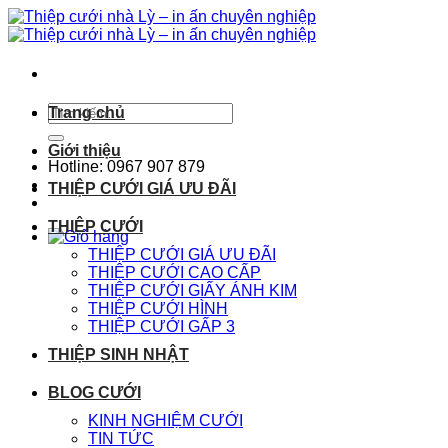
Chuyển
đến
nội
dung
Tìm
Trang chủ
kiếm:
Giới thiệu
Hotline: 0967 907 879
THIỆP CƯỚI GIÁ ƯU ĐÃI
THIỆP CƯỚI
THIỆP CƯỚI GIÁ ƯU ĐÃI
THIỆP CƯỚI CAO CẤP
THIỆP CƯỚI GIẤY ÁNH KIM
THIỆP CƯỚI HÌNH
THIỆP CƯỚI GẤP 3
THIỆP SINH NHẬT
BLOG CƯỚI
KINH NGHIỆM CƯỚI
TIN TỨC