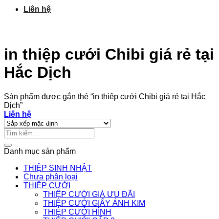
Liên hệ
in thiệp cưới Chibi giá rẻ tại
Hắc Dịch
Sản phẩm được gắn thẻ “in thiệp cưới Chibi giá rẻ tại Hắc
Dịch”
Liên hệ
Tìm
kiếm:
Danh mục sản phẩm
THIỆP SINH NHẬT
Chưa phân loại
THIỆP CƯỚI
THIỆP CƯỚI GIÁ ƯU ĐÃI
THIỆP CƯỚI GIẤY ÁNH KIM
THIỆP CƯỚI HÌNH