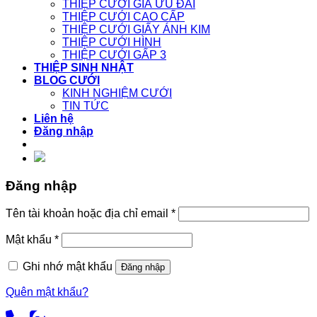
THIỆP CƯỚI GIÁ ƯU ĐÃI
THIỆP CƯỚI CAO CẤP
THIỆP CƯỚI GIẤY ÁNH KIM
THIỆP CƯỚI HÌNH
THIỆP CƯỚI GẤP 3
THIỆP SINH NHẬT
BLOG CƯỚI
KINH NGHIỆM CƯỚI
TIN TỨC
Liên hệ
Đăng nhập
Đăng nhập
Tên tài khoản hoặc địa chỉ email
*
Mật khẩu
*
Ghi nhớ mật khẩu
Đăng nhập
Quên mật khẩu?