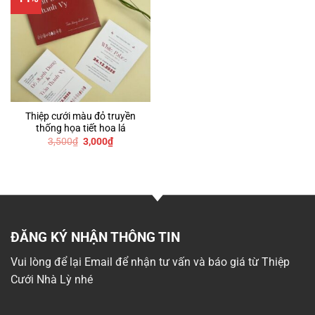
Thiệp cưới màu đỏ truyền
thống họa tiết hoa lá
Giá
Giá
3,500
₫
3,000
₫
gốc
hiện
là:
tại
3,500₫.
là:
3,000₫.
ĐĂNG KÝ NHẬN THÔNG TIN
Vui lòng để lại Email để nhận tư vấn và báo giá từ Thiệp
Cưới Nhà Lỳ nhé