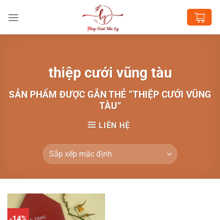
Chuyển
đến
nội
dung
thiệp cưới vũng tàu
SẢN PHẨM ĐƯỢC GẮN THẺ “THIỆP CƯỚI VŨNG
TÀU”
LIÊN HỆ
-14%