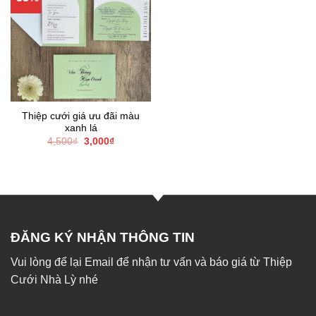
Thiệp cưới giá ưu đãi màu
xanh lá
Giá
Giá
4,500
₫
3,000
₫
gốc
hiện
là:
tại
4,500₫.
là:
3,000₫.
ĐĂNG KÝ NHẬN THÔNG TIN
Vui lòng để lại Email để nhận tư vấn và báo giá từ Thiệp
Cưới Nhà Lỳ nhé