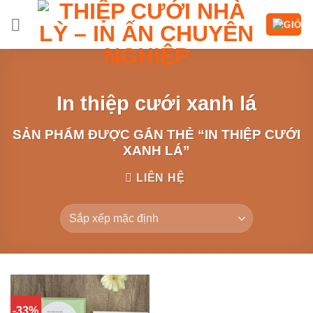
Chuyển
đến
nội
dung
In thiệp cưới xanh lá
SẢN PHẨM ĐƯỢC GẮN THẺ “IN THIỆP CƯỚI
XANH LÁ”
LIÊN HỆ
-33%