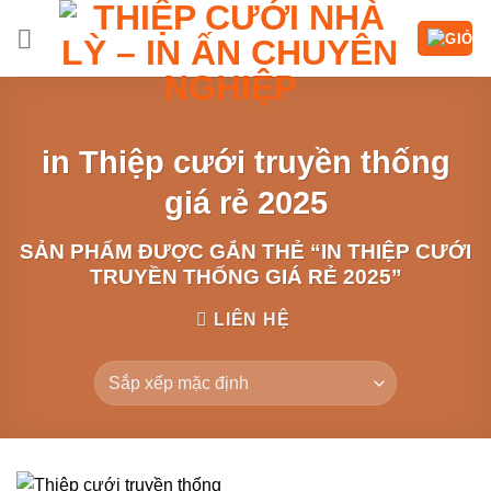
Chuyển
đến
nội
dung
in Thiệp cưới truyền thống
giá rẻ 2025
SẢN PHẨM ĐƯỢC GẮN THẺ “IN THIỆP CƯỚI
TRUYỀN THỐNG GIÁ RẺ 2025”
LIÊN HỆ