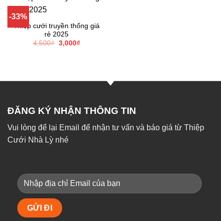
-33%
Thiệp cưới truyền thống giá
rẻ 2025
Giá
Giá
4,500
₫
3,000
₫
gốc
hiện
là:
tại
4,500₫.
là:
3,000₫.
ĐĂNG KÝ NHẬN THÔNG TIN
Vui lòng để lại Email để nhận tư vấn và báo giá từ Thiệp
Cưới Nhà Lỳ nhé