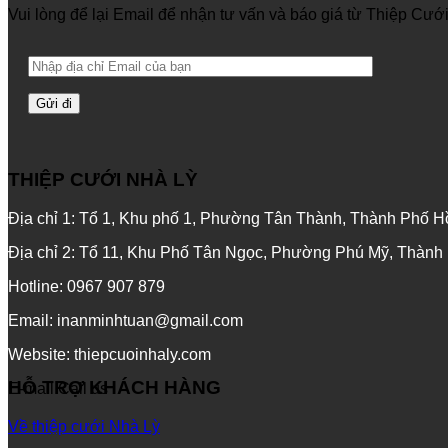
Vui lòng để lại Email để nhận tư vấn và báo giá từ Thiệp Cướ
THIỆP CƯỚI NHÀ LỲ
Địa chỉ 1: Tổ 1, Khu phố 1, Phường Tân Thành, Thành Phố Hồ
Địa chỉ 2: Tổ 11, Khu Phố Tân Ngọc, Phường Phú Mỹ, Thành
Hotline: 0967 907 879
Email: inanminhtuan@gmail.com
Website: thiepcuoinhaly.com
HỖ TRỢ KHÁCH HÀNG
E-mail
Call us
Về thiệp cưới Nhà Lỳ