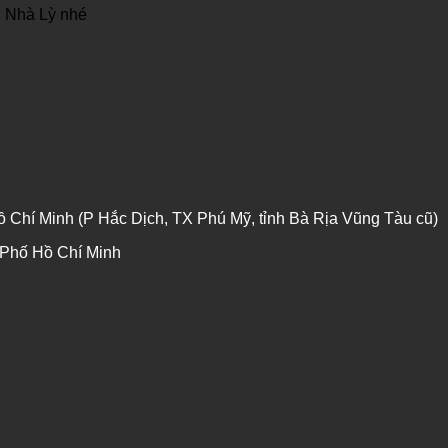
i Nhà Lỳ nhé
 Chí Minh (P Hắc Dịch, TX Phú Mỹ, tỉnh Bà Rịa Vũng Tàu cũ)
 Phố Hồ Chí Minh