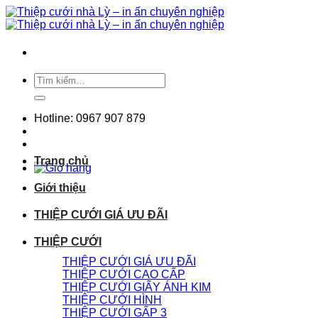
Chuyển
đến
nội
dung
Tìm
kiếm:
Hotline: 0967 907 879
Trang chủ
Giới thiệu
THIỆP CƯỚI GIÁ ƯU ĐÃI
THIỆP CƯỚI
THIỆP CƯỚI GIÁ ƯU ĐÃI
THIỆP CƯỚI CAO CẤP
THIỆP CƯỚI GIẤY ÁNH KIM
THIỆP CƯỚI HÌNH
THIỆP CƯỚI GẤP 3