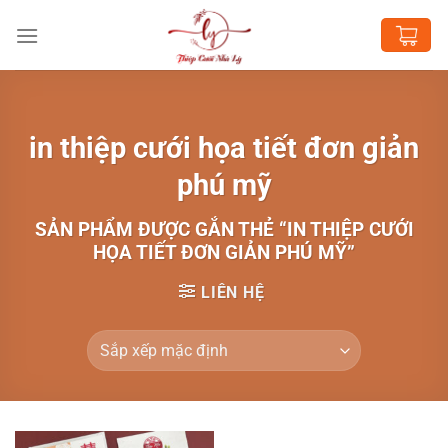
Chuyển
đến
nội
dung
in thiệp cưới họa tiết đơn giản
phú mỹ
SẢN PHẨM ĐƯỢC GẮN THẺ “IN THIỆP CƯỚI
HỌA TIẾT ĐƠN GIẢN PHÚ MỸ”
LIÊN HỆ