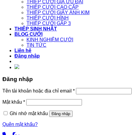
THIỆP CƯỚI GIÁ ƯU ĐÃI
THIỆP CƯỚI CAO CẤP
THIỆP CƯỚI GIẤY ÁNH KIM
THIỆP CƯỚI HÌNH
THIỆP CƯỚI GẤP 3
THIỆP SINH NHẬT
BLOG CƯỚI
KINH NGHIỆM CƯỚI
TIN TỨC
Liên hệ
Đăng nhập
Đăng nhập
Tên tài khoản hoặc địa chỉ email
*
Mật khẩu
*
Ghi nhớ mật khẩu
Đăng nhập
Quên mật khẩu?