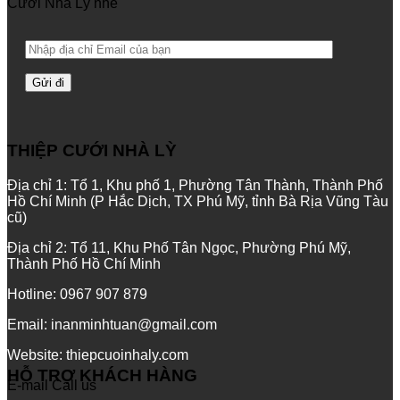
Cưới Nhà Lỳ nhé
THIỆP CƯỚI NHÀ LỲ
Địa chỉ 1: Tổ 1, Khu phố 1, Phường Tân Thành, Thành Phố
Hồ Chí Minh (P Hắc Dịch, TX Phú Mỹ, tỉnh Bà Rịa Vũng Tàu
cũ)
Địa chỉ 2: Tổ 11, Khu Phố Tân Ngọc, Phường Phú Mỹ,
Thành Phố Hồ Chí Minh
Hotline: 0967 907 879
Email: inanminhtuan@gmail.com
Website: thiepcuoinhaly.com
HỖ TRỢ KHÁCH HÀNG
E-mail
Call us