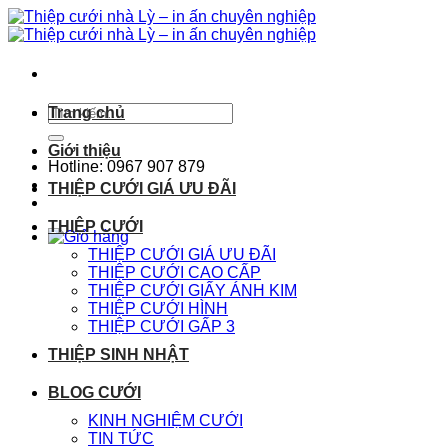
Chuyển
đến
nội
dung
Tìm
Trang chủ
kiếm:
Giới thiệu
Hotline: 0967 907 879
THIỆP CƯỚI GIÁ ƯU ĐÃI
THIỆP CƯỚI
THIỆP CƯỚI GIÁ ƯU ĐÃI
THIỆP CƯỚI CAO CẤP
THIỆP CƯỚI GIẤY ÁNH KIM
THIỆP CƯỚI HÌNH
THIỆP CƯỚI GẤP 3
THIỆP SINH NHẬT
BLOG CƯỚI
KINH NGHIỆM CƯỚI
TIN TỨC