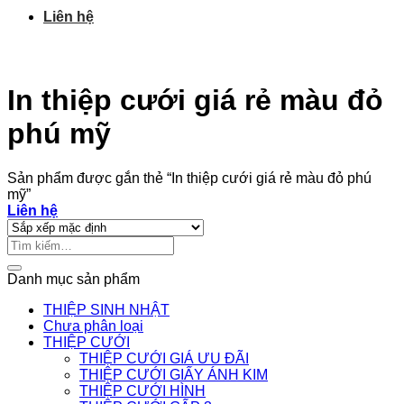
Liên hệ
In thiệp cưới giá rẻ màu đỏ
phú mỹ
Sản phẩm được gắn thẻ “In thiệp cưới giá rẻ màu đỏ phú
mỹ”
Liên hệ
Tìm
kiếm:
Danh mục sản phẩm
THIỆP SINH NHẬT
Chưa phân loại
THIỆP CƯỚI
THIỆP CƯỚI GIÁ ƯU ĐÃI
THIỆP CƯỚI GIẤY ÁNH KIM
THIỆP CƯỚI HÌNH