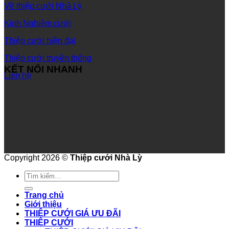
Về thiệp cưới Nhà Lỳ
Kinh Nghiệm cưới
Thiệp cưới hiện đại
Thiệp cưới truyền thống
KẾT NỐI NHANH
Liên hệ
Copyright 2026 ©
Thiệp cưới Nhà Lỳ
Tìm
kiếm:
Trang chủ
Giới thiệu
THIỆP CƯỚI GIÁ ƯU ĐÃI
THIỆP CƯỚI