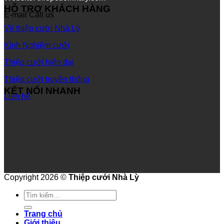
HỖ TRỢ KHÁCH HÀNG
E-mail
Call us
Về thiệp cưới Nhà Lỳ
Kinh Nghiệm cưới
Thiệp cưới hiện đại
Thiệp cưới truyền thống
KẾT NỐI NHANH
Liên hệ
Copyright 2026 ©
Thiệp cưới Nhà Lỳ
Tìm
kiếm:
Trang chủ
Giới thiệu