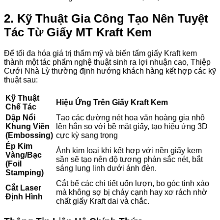
2. Kỹ Thuật Gia Công Tạo Nên Tuyệt
Tác Từ Giấy MT Kraft Kem
Để tối đa hóa giá trị thẩm mỹ và biến tấm giấy Kraft kem
thành một tác phẩm nghệ thuật sinh ra lợi nhuận cao, Thiệp
Cưới Nhà Lỳ thường định hướng khách hàng kết hợp các kỹ
thuật sau:
Kỹ Thuật
Hiệu Ứng Trên Giấy Kraft Kem
Chế Tác
Dập Nổi
Tạo các đường nét hoa văn hoàng gia nhô
Khung Viền
lên hẳn so với bề mặt giấy, tạo hiệu ứng 3D
(Embossing)
cực kỳ sang trọng
Ép Kim
Ánh kim loại khi kết hợp với nền giấy kem
Vàng/Bạc
sần sẽ tạo nên độ tương phản sắc nét, bắt
(Foil
sáng lung linh dưới ánh đèn.
Stamping)
Cắt bế các chi tiết uốn lượn, bo góc tinh xảo
Cắt Laser
mà không sợ bị cháy cạnh hay xơ rách nhờ
Định Hình
chất giấy Kraft dai và chắc.