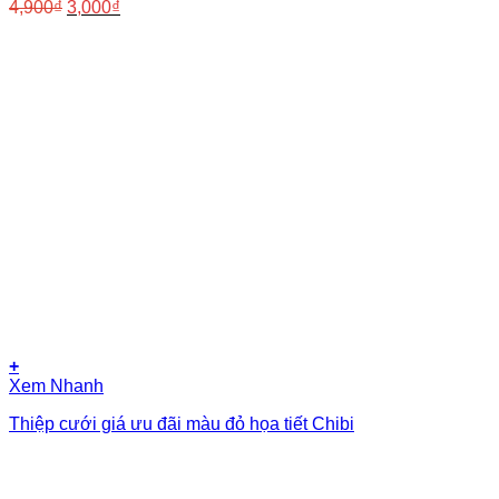
Giá
Giá
4,900
₫
3,000
₫
gốc
hiện
là:
tại
4,900₫.
là:
3,000₫.
+
Xem Nhanh
Thiệp cưới giá ưu đãi màu đỏ họa tiết Chibi