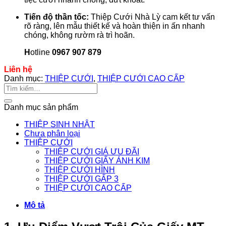
Tiến độ thần tốc:
Thiệp Cưới Nhà Lỳ cam kết tư vấn
rõ ràng, lên mẫu thiết kế và hoàn thiện in ấn nhanh
chóng, không rườm rà trì hoãn.
H
otline
0967 907 879
Liên hệ
Danh mục:
THIỆP CƯỚI
,
THIỆP CƯỚI CAO CẤP
Tìm
kiếm:
Danh mục sản phẩm
THIỆP SINH NHẬT
Chưa phân loại
THIỆP CƯỚI
THIỆP CƯỚI GIÁ ƯU ĐÃI
THIỆP CƯỚI GIẤY ÁNH KIM
THIỆP CƯỚI HÌNH
THIỆP CƯỚI GẤP 3
THIỆP CƯỚI CAO CẤP
Mô tả