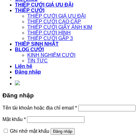
THIỆP CƯỚI GIÁ ƯU ĐÃI
THIỆP CƯỚI
THIỆP CƯỚI GIÁ ƯU ĐÃI
THIỆP CƯỚI CAO CẤP
THIỆP CƯỚI GIẤY ÁNH KIM
THIỆP CƯỚI HÌNH
THIỆP CƯỚI GẤP 3
THIỆP SINH NHẬT
BLOG CƯỚI
KINH NGHIỆM CƯỚI
TIN TỨC
Liên hệ
Đăng nhập
Đăng nhập
Tên tài khoản hoặc địa chỉ email
*
Mật khẩu
*
Ghi nhớ mật khẩu
Đăng nhập