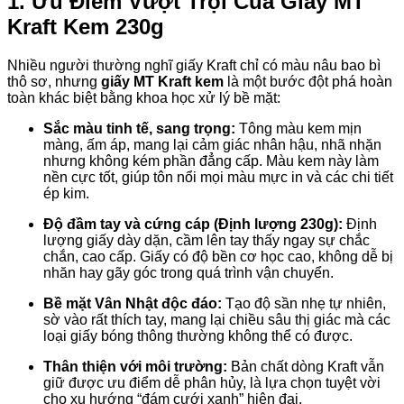
1. Ưu Điểm Vượt Trội Của Giấy MT
Kraft Kem 230g
Nhiều người thường nghĩ giấy Kraft chỉ có màu nâu bao bì
thô sơ, nhưng
giấy MT Kraft kem
là một bước đột phá hoàn
toàn khác biệt bằng khoa học xử lý bề mặt:
Sắc màu tinh tế, sang trọng:
Tông màu kem mịn
màng, ấm áp, mang lại cảm giác nhân hậu, nhã nhặn
nhưng không kém phần đẳng cấp. Màu kem này làm
nền cực tốt, giúp tôn nổi mọi màu mực in và các chi tiết
ép kim.
Độ đầm tay và cứng cáp (Định lượng 230g):
Định
lượng giấy dày dặn, cầm lên tay thấy ngay sự chắc
chắn, cao cấp. Giấy có độ bền cơ học cao, không dễ bị
nhăn hay gãy góc trong quá trình vận chuyển.
Bề mặt Vân Nhật độc đáo:
Tạo độ sần nhẹ tự nhiên,
sờ vào rất thích tay, mang lại chiều sâu thị giác mà các
loại giấy bóng thông thường không thể có được.
Thân thiện với môi trường:
Bản chất dòng Kraft vẫn
giữ được ưu điểm dễ phân hủy, là lựa chọn tuyệt vời
cho xu hướng “đám cưới xanh” hiện đại.