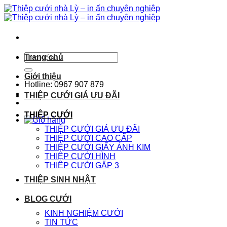
Chuyển
đến
nội
dung
Tìm
Trang chủ
kiếm:
Giới thiệu
Hotline: 0967 907 879
THIỆP CƯỚI GIÁ ƯU ĐÃI
THIỆP CƯỚI
THIỆP CƯỚI GIÁ ƯU ĐÃI
THIỆP CƯỚI CAO CẤP
THIỆP CƯỚI GIẤY ÁNH KIM
THIỆP CƯỚI HÌNH
THIỆP CƯỚI GẤP 3
THIỆP SINH NHẬT
BLOG CƯỚI
KINH NGHIỆM CƯỚI
TIN TỨC