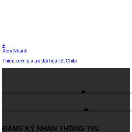
+
Xem Nhanh
Thiệp cưới giá ưu đãi họa tiết Chibi
ĐĂNG KÝ NHẬN THÔNG TIN