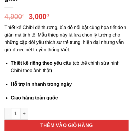
Giá
Giá
4,900
3,000
₫
₫
gốc
hiện
Thiết kế Chibi dễ thương, bìa đỏ nổi bật cùng họa tiết đơn
là:
tại
giản mà tinh tế. Mẫu thiệp này là lựa chọn lý tưởng cho
4,900₫.
là:
những cặp đôi yêu thích sự trẻ trung, hiện đại nhưng vẫn
3,000₫.
giữ được nét truyền thống Việt.
Thiết kế riêng theo yêu cầu
(có thể chỉnh sửa hình
Chibi theo ảnh thật)
Hỗ trợ in nhanh trong ngày
Giao hàng toàn quốc
Thiệp cưới Chibi bìa đỏ họa tiết đơn giản số lượng
THÊM VÀO GIỎ HÀNG