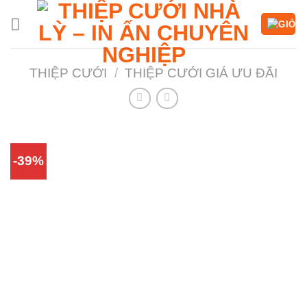
Chuyển
đến
nội
dung
THIỆP CƯỚI
/
THIỆP CƯỚI GIÁ ƯU ĐÃI
-39%