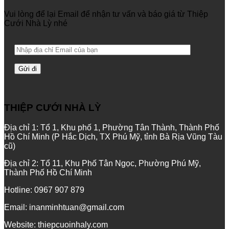
Vui lòng để lại Email để nhận tư vấn và báo giá từ Thiệp
Cưới Nhà Lỳ nhé
THIỆP CƯỚI NHÀ LỲ
Địa chỉ 1: Tổ 1, Khu phố 1, Phường Tân Thành, Thành Phố
Hồ Chí Minh (P Hắc Dịch, TX Phú Mỹ, tỉnh Bà Rịa Vũng Tàu
cũ)
Địa chỉ 2: Tổ 11, Khu Phố Tân Ngọc, Phường Phú Mỹ,
Thành Phố Hồ Chí Minh
Hotline: 0967 907 879
Email: inanminhtuan@gmail.com
Website: thiepcuoinhaly.com