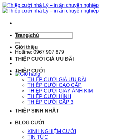
Chuyển
đến
nội
dung
Tìm
Trang chủ
kiếm:
Giới thiệu
Hotline: 0967 907 879
THIỆP CƯỚI GIÁ ƯU ĐÃI
THIỆP CƯỚI
THIỆP CƯỚI GIÁ ƯU ĐÃI
THIỆP CƯỚI CAO CẤP
THIỆP CƯỚI GIẤY ÁNH KIM
THIỆP CƯỚI HÌNH
THIỆP CƯỚI GẤP 3
THIỆP SINH NHẬT
BLOG CƯỚI
KINH NGHIỆM CƯỚI
TIN TỨC