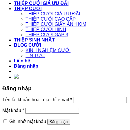
THIỆP CƯỚI GIÁ ƯU ĐÃI
THIỆP CƯỚI
THIỆP CƯỚI GIÁ ƯU ĐÃI
THIỆP CƯỚI CAO CẤP
THIỆP CƯỚI GIẤY ÁNH KIM
THIỆP CƯỚI HÌNH
THIỆP CƯỚI GẤP 3
THIỆP SINH NHẬT
BLOG CƯỚI
KINH NGHIỆM CƯỚI
TIN TỨC
Liên hệ
Đăng nhập
Đăng nhập
Tên tài khoản hoặc địa chỉ email
*
Mật khẩu
*
Ghi nhớ mật khẩu
Đăng nhập