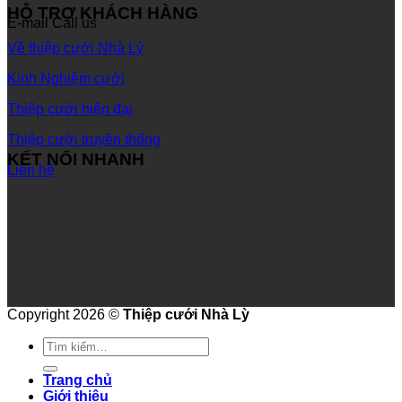
HỖ TRỢ KHÁCH HÀNG
E-mail
Call us
Về thiệp cưới Nhà Lỳ
Kinh Nghiệm cưới
Thiệp cưới hiện đại
Thiệp cưới truyền thống
KẾT NỐI NHANH
Liên hệ
Copyright 2026 ©
Thiệp cưới Nhà Lỳ
Tìm
kiếm:
Trang chủ
Giới thiệu